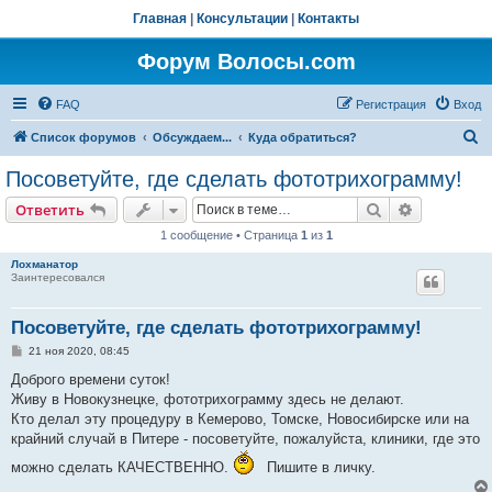
Главная
|
Консультации
|
Контакты
Форум Волосы.com
FAQ
Регистрация
Вход
П
Список форумов
Обсуждаем...
Куда обратиться?
о
Посоветуйте, где сделать фототрихограмму!
и
Поиск
Расширен
Ответить
с
1 сообщение • Страница
1
из
1
к
Лохманатор
Заинтересовался
Посоветуйте, где сделать фототрихограмму!
С
21 ноя 2020, 08:45
о
о
Доброго времени суток!
б
Живу в Новокузнецке, фототрихограмму здесь не делают.
щ
е
Кто делал эту процедуру в Кемерово, Томске, Новосибирске или на
н
крайний случай в Питере - посоветуйте, пожалуйста, клиники, где это
и
е
можно сделать КАЧЕСТВЕННО.
Пишите в личку.