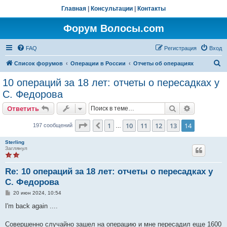
Главная
|
Консультации
|
Контакты
Форум Волосы.com
FAQ
Регистрация
Вход
П
Список форумов
Операции в России
Отчеты об операциях
о
10 операций за 18 лет: отчеты о пересадках у
и
С. Федорова
с
Поиск
Расширен
Ответить
к
Страница
14
из
14
1
10
11
12
13
14
Пред.
197 сообщений
…
Sterling
Заглянул
Re: 10 операций за 18 лет: отчеты о пересадках у
С. Федорова
С
20 июн 2024, 10:54
о
о
I'm back again ....
б
щ
е
Совершенно случайно зашел на операцию и мне пересадил еще 1600