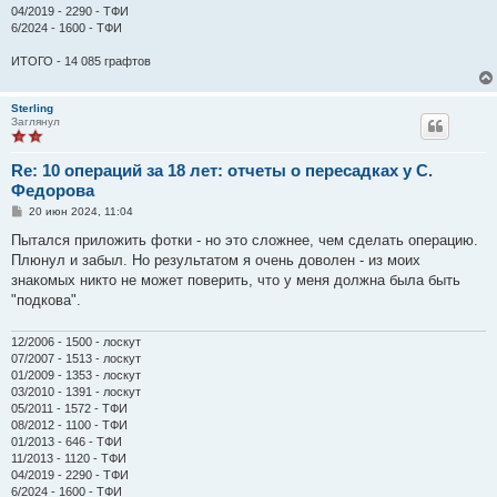
04/2019 - 2290 - ТФИ
6/2024 - 1600 - ТФИ
ИТОГО - 14 085 графтов
Sterling
Заглянул
Re: 10 операций за 18 лет: отчеты о пересадках у С.
Федорова
С
20 июн 2024, 11:04
о
о
Пытался приложить фотки - но это сложнее, чем сделать операцию.
б
Плюнул и забыл. Но результатом я очень доволен - из моих
щ
е
знакомых никто не может поверить, что у меня должна была быть
н
"подкова".
и
е
12/2006 - 1500 - лоскут
07/2007 - 1513 - лоскут
01/2009 - 1353 - лоскут
03/2010 - 1391 - лоскут
05/2011 - 1572 - ТФИ
08/2012 - 1100 - ТФИ
01/2013 - 646 - ТФИ
11/2013 - 1120 - ТФИ
04/2019 - 2290 - ТФИ
6/2024 - 1600 - ТФИ