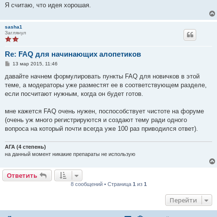
Я считаю, что идея хорошая.
sasha1
Заглянул
Re: FAQ для начинающих алопетиков
С
13 мар 2015, 11:46
о
о
давайте начнем формулировать пункты FAQ для новичков в этой
б
теме, а модераторы уже разместят ее в соответствующем разделе,
щ
е
если посчитают нужным, когда он будет готов.
н
и
е
мне кажется FAQ очень нужен, поспособствует чистоте на форуме
(очень уж много регистрируются и создают тему ради одного
вопроса на который почти всегда уже 100 раз приводился ответ).
АГА (4 степень)
на данный момент никакие препараты не использую
Ответить
8 сообщений • Страница
1
из
1
Перейти