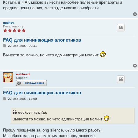
о
Кстати, в ФАК можно вынести наиболее полезные препараты и
б
средние цены на них, место,где можно приобрести.
щ
е
н
и
gudkov
е
Поселился тут
FAQ для начинающих алопетиков
С
22 мар 2007, 09:41
о
о
Вынести то можно, но чето администрация молчит
б
щ
е
н
и
webhead
е
Support
FAQ для начинающих алопетиков
С
22 мар 2007, 12:00
о
о
б
gudkov писал(а):
щ
е
Вынести то можно, но чето администрация молчит
н
и
е
Прошу прощение за long silence, было много работы.
Мы обязательно рассмотрим ваше предложение.