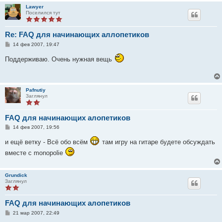
Lawyer
Поселился тут
Re: FAQ для начинающих аллопетиков
С
14 фев 2007, 19:47
о
о
Поддерживаю. Очень нужная вещь
б
щ
е
н
и
Pafnutiy
е
Заглянул
FAQ для начинающих алопетиков
С
14 фев 2007, 19:56
о
о
и ещё ветку - Всё обо всём
там игру на гитаре будете обсуждать
б
щ
вместе с monopolie
е
н
и
е
Grundick
Заглянул
FAQ для начинающих алопетиков
С
21 мар 2007, 22:49
о