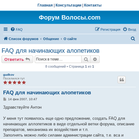
Главная
|
Консультации
|
Контакты
Форум Волосы.com
FAQ
Регистрация
Вход
П
Список форумов
Общение
О сайте
о
FAQ для начинающих алопетиков
и
Поиск
Расширенный поис
Ответить
с
8 сообщений • Страница
1
из
1
к
gudkov
Поселился тут
FAQ для начинающих алопетиков
С
14 фев 2007, 10:47
о
о
Здравствуйте Антон
б
щ
е
У меня тут появилось еще одно предложение, создать FAQ для
н
начинающих аллопетиков в виде отдельной ветки форума, описание
и
е
препаратов, механизма их воздействия и т.п.
Заполнять можно либо силами администрации сайта, т.е. вса и