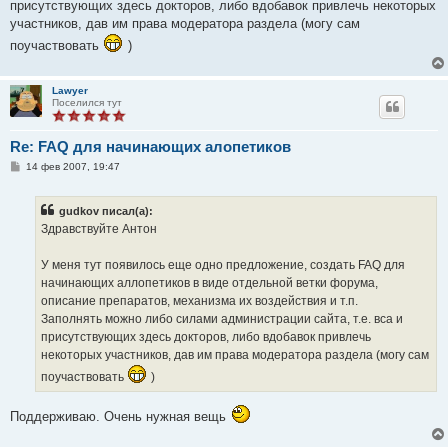
присутствующих здесь докторов, либо вдобавок привлечь некоторых
участников, дав им права модератора раздела (могу сам
поучаствовать
)
Lawyer
Поселился тут
Re: FAQ для начинающих алопетиков
С
14 фев 2007, 19:47
о
о
б
gudkov писал(а):
щ
е
Здравствуйте Антон
н
и
е
У меня тут появилось еще одно предложение, создать FAQ для
начинающих аллопетиков в виде отдельной ветки форума,
описание препаратов, механизма их воздействия и т.п.
Заполнять можно либо силами администрации сайта, т.е. вса и
присутствующих здесь докторов, либо вдобавок привлечь
некоторых участников, дав им права модератора раздела (могу сам
поучаствовать
)
Поддерживаю. Очень нужная вещь