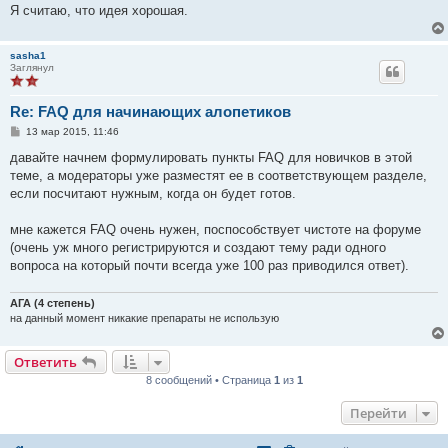
Я считаю, что идея хорошая.
sasha1
Заглянул
Re: FAQ для начинающих алопетиков
С
13 мар 2015, 11:46
о
о
давайте начнем формулировать пункты FAQ для новичков в этой
б
теме, а модераторы уже разместят ее в соответствующем разделе,
щ
е
если посчитают нужным, когда он будет готов.
н
и
е
мне кажется FAQ очень нужен, поспособствует чистоте на форуме
(очень уж много регистрируются и создают тему ради одного
вопроса на который почти всегда уже 100 раз приводился ответ).
АГА (4 степень)
на данный момент никакие препараты не использую
Ответить
8 сообщений • Страница
1
из
1
Перейти