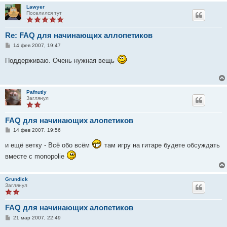
Lawyer
Поселился тут
Re: FAQ для начинающих аллопетиков
С
14 фев 2007, 19:47
о
о
Поддерживаю. Очень нужная вещь
б
щ
е
н
и
Pafnutiy
е
Заглянул
FAQ для начинающих алопетиков
С
14 фев 2007, 19:56
о
о
и ещё ветку - Всё обо всём
там игру на гитаре будете обсуждать
б
щ
вместе с monopolie
е
н
и
е
Grundick
Заглянул
FAQ для начинающих алопетиков
С
21 мар 2007, 22:49
о