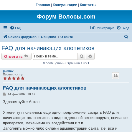
Главная
|
Консультации
|
Контакты
Форум Волосы.com
FAQ
Регистрация
Вход
П
Список форумов
Общение
О сайте
о
FAQ для начинающих алопетиков
и
Поиск
Расширенный поис
Ответить
с
8 сообщений • Страница
1
из
1
к
gudkov
Поселился тут
FAQ для начинающих алопетиков
С
14 фев 2007, 10:47
о
о
Здравствуйте Антон
б
щ
е
У меня тут появилось еще одно предложение, создать FAQ для
н
начинающих аллопетиков в виде отдельной ветки форума, описание
и
е
препаратов, механизма их воздействия и т.п.
Заполнять можно либо силами администрации сайта, т.е. вса и