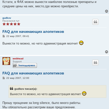
о
Кстати, в ФАК можно вынести наиболее полезные препараты и
б
средние цены на них, место,где можно приобрести.
щ
е
н
и
gudkov
е
Поселился тут
FAQ для начинающих алопетиков
С
22 мар 2007, 09:41
о
о
Вынести то можно, но чето администрация молчит
б
щ
е
н
и
webhead
е
Support
FAQ для начинающих алопетиков
С
22 мар 2007, 12:00
о
о
б
gudkov писал(а):
щ
е
Вынести то можно, но чето администрация молчит
н
и
е
Прошу прощение за long silence, было много работы.
Мы обязательно рассмотрим ваше предложение.