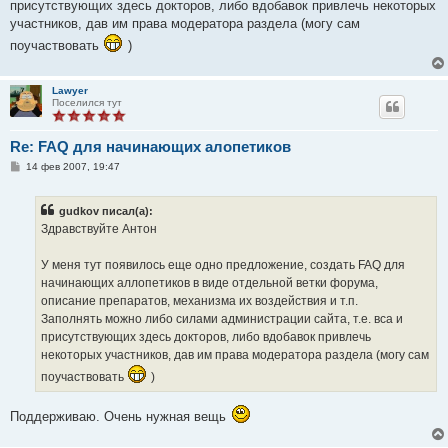
присутствующих здесь докторов, либо вдобавок привлечь некоторых
участников, дав им права модератора раздела (могу сам
поучаствовать
)
Lawyer
Поселился тут
Re: FAQ для начинающих алопетиков
С
14 фев 2007, 19:47
о
о
б
gudkov писал(а):
щ
е
Здравствуйте Антон
н
и
е
У меня тут появилось еще одно предложение, создать FAQ для
начинающих аллопетиков в виде отдельной ветки форума,
описание препаратов, механизма их воздействия и т.п.
Заполнять можно либо силами администрации сайта, т.е. вса и
присутствующих здесь докторов, либо вдобавок привлечь
некоторых участников, дав им права модератора раздела (могу сам
поучаствовать
)
Поддерживаю. Очень нужная вещь