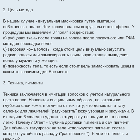
2. Цель метода
В нашем случае - визуальная маскировка путем имитации
собственных волос. Чем короче волосы вокруг, тем выше эффект. У
процедуры мы выделяем 3 "поля" воздействия:
а) рубцовая ткань после травм на голове после лоскутного или ТФИ-
методов пересадки волос.
б) здоровая кожа головы, когда стоит цель визуально загустить
редкие волосы или замаскировать начальную стадию выпадения
волос у мужчин и у женщин.
в) поверхность тела, то есть если стоит цель замаскировать шрам в
каком-то значимом для Вас месте.
3. Техника, пигменты
Техника заключается в имитации волосков с учетом натурального
цвета волос. Наносится специальным образом, не затрагивая
глубокие слои кожи, в отличие от тех тату, что делаются в тату
салонах для любителей "разукрасить" кожу узорами и рисунками. В
их случае бесследно удалить татуировку не получится, в нашем -
легко. Почему? Ответ - глубина доставки пигмента и сам пигмент.
Для обычных татуировок на теле используется пигмент, состав
которого устойчив к распаду ("растворению"). В чем его плюсы и
минусы?