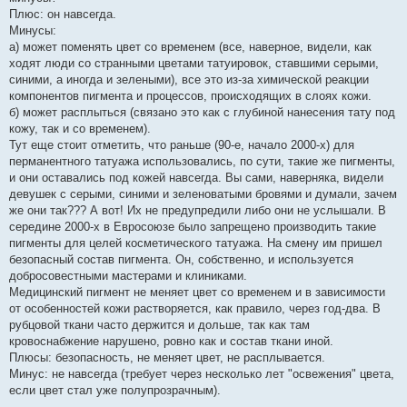
Плюс: он навсегда.
Минусы:
а) может поменять цвет со временем (все, наверное, видели, как
ходят люди со странными цветами татуировок, ставшими серыми,
синими, а иногда и зелеными), все это из-за химической реакции
компонентов пигмента и процессов, происходящих в слоях кожи.
б) может расплыться (связано это как с глубиной нанесения тату под
кожу, так и со временем).
Тут еще стоит отметить, что раньше (90-е, начало 2000-х) для
перманентного татуажа использовались, по сути, такие же пигменты,
и они оставались под кожей навсегда. Вы сами, наверняка, видели
девушек с серыми, синими и зеленоватыми бровями и думали, зачем
же они так??? А вот! Их не предупредили либо они не услышали. В
середине 2000-х в Евросоюзе было запрещено производить такие
пигменты для целей косметического татуажа. На смену им пришел
безопасный состав пигмента. Он, собственно, и используется
добросовестными мастерами и клиниками.
Медицинский пигмент не меняет цвет со временем и в зависимости
от особенностей кожи растворяется, как правило, через год-два. В
рубцовой ткани часто держится и дольше, так как там
кровоснабжение нарушено, ровно как и состав ткани иной.
Плюсы: безопасность, не меняет цвет, не расплывается.
Минус: не навсегда (требует через несколько лет "освежения" цвета,
если цвет стал уже полупрозрачным).