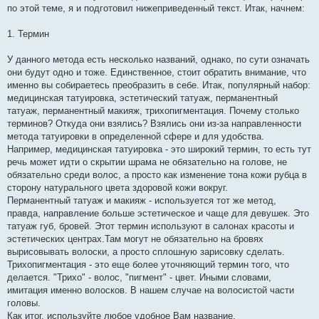
по этой теме, я и подготовил нижеприведенный текст. Итак, начнем:
1. Термин
У данного метода есть несколько названий, однако, по сути означать
они будут одно и тоже. Единственное, стоит обратить внимание, что
именно вы собираетесь преобразить в себе. Итак, популярный набор:
медицинская татуировка, эстетический татуаж, перманентный
татуаж, перманентный макияж, трихопигментация. Почему столько
терминов? Откуда они взялись? Взялись они из-за направленности
метода татуировки в определенной сфере и для удобства.
Например, медицинская татуировка - это широкий термин, то есть тут
речь может идти о скрытии шрама не обязательно на голове, не
обязательно среди волос, а просто как изменение тона кожи рубца в
сторону натурального цвета здоровой кожи вокруг.
Перманентный татуаж и макияж - используется тот же метод,
правда, направление больше эстетическое и чаще для девушек. Это
татуаж губ, бровей. Этот термин используют в салонах красоты и
эстетических центрах.Там могут не обязательно на бровях
вырисовывать волоски, а просто сплошную зарисовку сделать.
Трихопигментация - это еще более уточняющий термин того, что
делается. "Трихо" - волос, "пигмент" - цвет. Иными словами,
имитация именно волосков. В нашем случае на волосистой части
головы.
Как итог, используйте любое удобное Вам название.