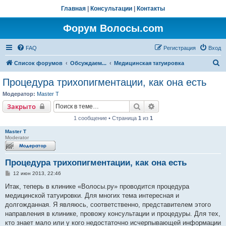
Главная
|
Консультации
|
Контакты
Форум Волосы.com
FAQ
Регистрация
Вход
П
Список форумов
Обсуждаем...
Медицинская татуировка
о
Процедура трихопигментации, как она есть
и
Модератор:
Master T
с
Поиск
Расширенный поиск
Закрыто
к
1 сообщение • Страница
1
из
1
Master T
Moderator
Процедура трихопигментации, как она есть
С
12 июн 2013, 22:46
о
о
Итак, теперь в клинике «Волосы.ру» проводится процедура
б
медицинской татуировки. Для многих тема интересная и
щ
е
долгожданная. Я являюсь, соответственно, представителем этого
н
направления в клинике, провожу консультации и процедуры. Для тех,
и
е
кто знает мало или у кого недостаточно исчерпывающей информации