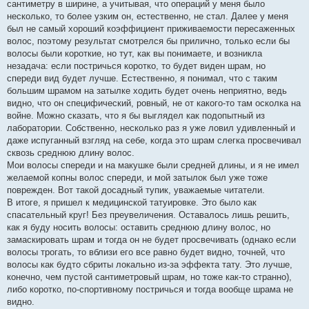
сантиметру в ширине, а учитывая, что операций у меня было
несколько, то более узким он, естественно, не стал. Далее у меня
был не самый хороший коэффициент приживаемости пересаженных
волос, поэтому результат смотрелся бы прилично, только если бы
волосы были короткие, но тут, как вы понимаете, и возникла
незадача: если постричься коротко, то будет виден шрам, но
спереди вид будет лучше. Естественно, я понимал, что с таким
большим шрамом на затылке ходить будет очень неприятно, ведь
видно, что он специфический, ровный, не от какого-то там осколка на
войне. Можно сказать, что я бы выглядел как подопытный из
лаборатории. Собственно, несколько раз я уже ловил удивленный и
даже испуганный взгляд на себе, когда это шрам слегка просвечивал
сквозь среднюю длину волос.
Мои волосы спереди и на макушке были средней длины, и я не имел
желаемой копны волос спереди, и мой затылок был уже тоже
поврежден. Вот такой досадный тупик, уважаемые читатели.
В итоге, я пришел к медицинской татуировке. Это было как
спасательный круг! Без преувеличения. Оставалось лишь решить,
как я буду носить волосы: оставить среднюю длину волос, но
замаскировать шрам и тогда он не будет просвечивать (однако если
волосы трогать, то вблизи его все равно будет видно, точней, что
волосы как будто сбриты локально из-за эффекта тату. Это лучше,
конечно, чем пустой сантиметровый шрам, но тоже как-то странно),
либо коротко, по-спортивному постричься и тогда вообще шрама не
видно.