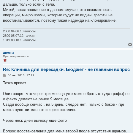
е
дальше, только если с тела.
н
Митяй, восстановление в данном случае, это незаметность
и
е
операции, микрошрамы, которые будут не видны, графты не
восстанавливаются, поэтому такая надежда на клонирование.
2000 04.06.10 волосы
2600 05.07.12 тализи
1019 00.10.15 волосы
Димон2
Присматривается
Re: Клиника для пересадки. Бюджет - не главный вопрос
С
06 окт 2013, 17:22
о
о
Тезка привет.
б
щ
е
Они говорят что через три месяца уже можно брать оттуда графы) но
н
о факту делают не ранее 9 месяцев.
и
е
Сзади вообще сейчас , на 5 день, следов нет. Только с боков - где
места чувствительные и корки остались.
Через неск дней выложу еще фото
Вопрос восстановления для меня второй после отсутствия шрамов.