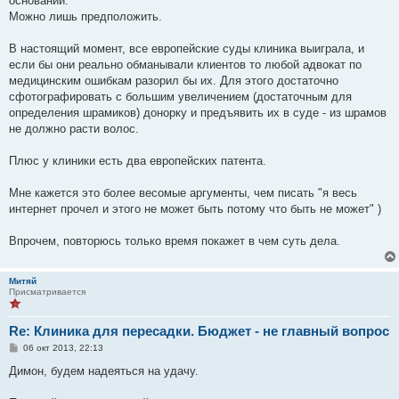
оснований.
и
е
Можно лишь предположить.
В настоящий момент, все европейские суды клиника выиграла, и
если бы они реально обманывали клиентов то любой адвокат по
медицинским ошибкам разорил бы их. Для этого достаточно
сфотографировать с большим увеличением (достаточным для
определения шрамиков) донорку и предъявить их в суде - из шрамов
не должно расти волос.
Плюс у клиники есть два европейских патента.
Мне кажется это более весомые аргументы, чем писать "я весь
интернет прочел и этого не может быть потому что быть не может" )
Впрочем, повторюсь только время покажет в чем суть дела.
Митяй
Присматривается
Re: Клиника для пересадки. Бюджет - не главный вопрос
С
06 окт 2013, 22:13
о
о
Димон, будем надеяться на удачу.
б
щ