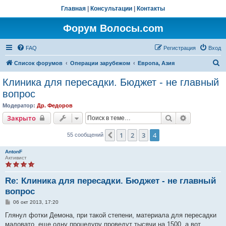
Главная
|
Консультации
|
Контакты
Форум Волосы.com
FAQ
Регистрация
Вход
П
Список форумов
Операции зарубежом
Европа, Азия
о
Клиника для пересадки. Бюджет - не главный
и
вопрос
с
Модератор:
Др. Федоров
к
Поиск
Расширенн
Закрыто
1
2
3
4
Пред.
55 сообщений
AntonF
Активист
Re: Клиника для пересадки. Бюджет - не главный
вопрос
С
06 окт 2013, 17:20
о
о
Глянул фотки Демона, при такой степени, материала для пересадки
б
маловато, еще одну процедуру проведут тысячи на 1500, а вот
щ