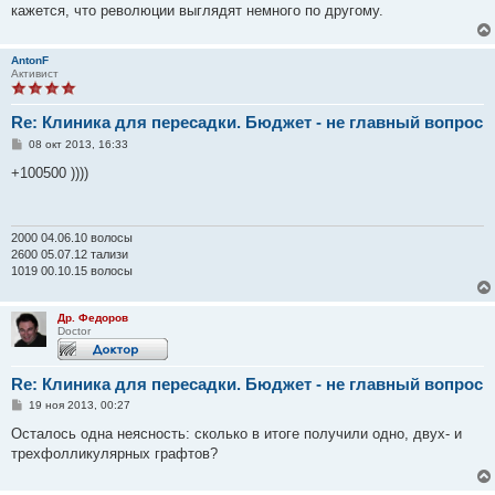
кажется, что революции выглядят немного по другому.
AntonF
Активист
Re: Клиника для пересадки. Бюджет - не главный вопрос
С
08 окт 2013, 16:33
о
о
+100500 ))))
б
щ
е
н
и
2000 04.06.10 волосы
е
2600 05.07.12 тализи
1019 00.10.15 волосы
Др. Федоров
Doctor
Re: Клиника для пересадки. Бюджет - не главный вопрос
С
19 ноя 2013, 00:27
о
о
Осталось одна неясность: сколько в итоге получили одно, двух- и
б
трехфолликулярных графтов?
щ
е
н