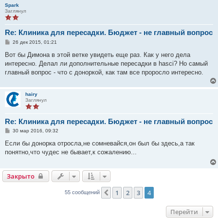
и
Spark
е
Заглянул
Re: Клиника для пересадки. Бюджет - не главный вопрос
С
26 дек 2015, 01:21
о
о
Вот бы Димона в этой ветке увидеть еще раз. Как у него дела
б
интересно. Делал ли дополнительные пересадки в hasci? Но самый
щ
е
главный вопрос - что с доноркой, как там все проросло интересно.
н
и
е
hairy
Заглянул
Re: Клиника для пересадки. Бюджет - не главный вопрос
С
30 мар 2016, 09:32
о
о
Если бы донорка отросла,не сомневайся,он был бы здесь,а так
б
понятно,что чудес не бывает,к сожалению...
щ
е
н
и
Закрыто
е
1
2
3
4
Пред.
55 сообщений
Перейти