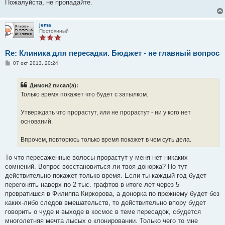
е
Пожалуйста, не пропадайте.
н
и
е
jema
Постоянный
Re: Клиника для пересадки. Бюджет - не главный вопрос
С
07 окт 2013, 20:24
о
о
б
Димон2 писал(а):
щ
е
Только время покажет что будет с затылком.
н
и
е
Утверждать что прорастут, или не прорастут - ни у кого нет
оснований.
Впрочем, повторюсь только время покажет в чем суть дела.
То что пересаженные волосы прорастут у меня нет никаких
сомнений. Вопрос восстановиться ли твоя донорка? Но тут
действительно покажет только время. Если ты каждый год будет
перегонять наверх по 2 тыс. графтов в итоге лет через 5
превратишся в Филиппа Киркорова, а донорка по прежнему будет без
каких-либо следов вмешательств, то действительно впору будет
говорить о чуде и выходе в космос в теме пересадок, сбудется
многолетняя мечта лысых о клонировании. Только чего то мне