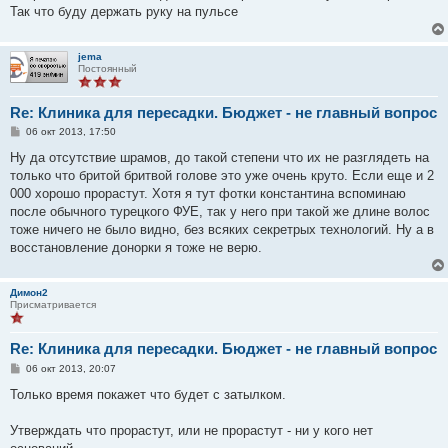
Так что буду держать руку на пульсе
jema
Постоянный
Re: Клиника для пересадки. Бюджет - не главный вопрос
С
06 окт 2013, 17:50
о
о
Ну да отсутствие шрамов, до такой степени что их не разглядеть на
б
только что бритой бритвой голове это уже очень круто. Если еще и 2
щ
е
000 хорошо прорастут. Хотя я тут фотки константина вспоминаю
н
после обычного турецкого ФУЕ, так у него при такой же длине волос
и
е
тоже ничего не было видно, без всяких секретрых технологий. Ну а в
восстановление донорки я тоже не верю.
Димон2
Присматривается
Re: Клиника для пересадки. Бюджет - не главный вопрос
С
06 окт 2013, 20:07
о
о
Только время покажет что будет с затылком.
б
щ
е
Утверждать что прорастут, или не прорастут - ни у кого нет
н