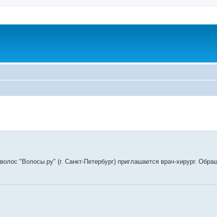
ренный поиск
олос "Волосы.ру" (г. Санкт-Петербург) приглашается врач-хирург. Обра