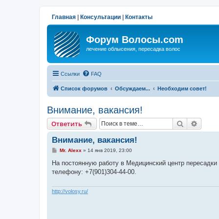
Главная
|
Консультации
|
Контакты
Форум Волосы.com
лечение облысения, пересадка волос
Ссылки
FAQ
Список форумов
Обсуждаем...
Необходим совет!
Внимание, вакансия!
Поиск
Расши
Ответить
Внимание, вакансия!
С
Mr. Alexx
»
14 янв 2019, 23:00
о
о
На постоянную работу в Медицинский центр пересадки в
б
телефону: +7(901)304-44-00.
щ
е
н
и
http://volosy.ru/
е