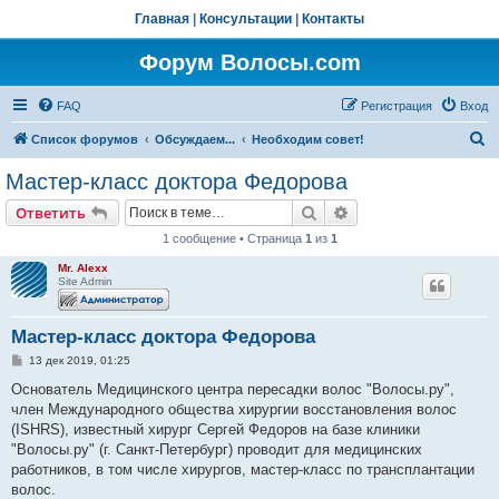
Главная
|
Консультации
|
Контакты
Форум Волосы.com
FAQ
Регистрация
Вход
П
Список форумов
Обсуждаем...
Необходим совет!
о
Мастер-класс доктора Федорова
и
Поиск
Расширенный поис
Ответить
с
1 сообщение • Страница
1
из
1
к
Mr. Alexx
Site Admin
Мастер-класс доктора Федорова
С
13 дек 2019, 01:25
о
о
Основатель Медицинского центра пересадки волос "Волосы.ру",
б
член Международного общества хирургии восстановления волос
щ
е
(ISHRS), известный хирург Сергей Федоров на базе клиники
н
"Волосы.ру" (г. Санкт-Петербург) проводит для медицинских
и
е
работников, в том числе хирургов, мастер-класс по трансплантации
волос.