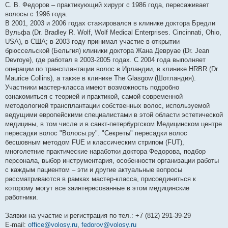
С. В. Федоров – практикующий хирург с 1986 года, пересаживает
волосы с 1996 года.
В 2001, 2003 и 2006 годах стажировался в клинике доктора Бредли
Вульфа (Dr. Bradley R. Wolf, Wolf Medical Enterprises. Cincinnati, Ohio,
USA), в США; в 2003 году принимал участие в открытии
брюссельской (Бельгия) клиники доктора Жана Девруае (Dr. Jean
Devroye), где работал в 2003-2005 годах. С 2004 года выполняет
операции по трансплантации волос в Ирландии, в клинике HRBR (Dr.
Maurice Collins), а также в клинике The Glasgow (Шотландия).
Участники мастер-класса имеют возможность подробно
ознакомиться с теорией и практикой, самой современной
методологией трансплантации собственных волос, используемой
ведущими европейскими специалистами в этой области эстетической
медицины, в том числе и в санкт-петербургском Медицинском центре
пересадки волос "Волосы.ру". "Секреты" пересадки волос
бесшовным методом FUE и классическим стрипом (FUT),
многолетние практические наработки доктора Федорова, подбор
персонала, выбор инструментария, особенности организации работы
с каждым пациентом – эти и другие актуальные вопросы
рассматриваются в рамках мастер-класса, присоединиться к
которому могут все заинтересованные в этом медицинские
работники.
Заявки на участие и регистрация по тел.: +7 (812) 291-39-29
E-mail:
office@volosy.ru
,
fedorov@volosy.ru