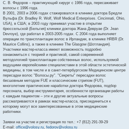
С. В. Федоров – практикующий хирург с 1986 года, пересаживает
волосы с 1996 года.
В 2001, 2003 и 2006 годах стажировался в клинике доктора Бредли
Вульфа (Dr. Bradley R. Wolf, Wolf Medical Enterprises. Cincinnati, Ohio,
USA), в США; в 2003 году принимал участие в открытии
брюссельской (Бельгия) клиники доктора Жана Девруае (Dr. Jean
Devroye), где работал в 2003-2005 годах. С 2004 года выполняет
операции по трансплантации волос в Ирландии, в клинике HRBR (Dr.
Maurice Collins), а также в клинике The Glasgow (Шотландия).
Участники мастер-класса имеют возможность подробно
ознакомиться с теорией и практикой, самой современной
методологией трансплантации собственных волос, используемой
ведущими европейскими специалистами в этой области эстетической
медицины, в том числе и в санкт-петербургском Медицинском центре
пересадки волос "Волосы.ру". "Секреты" пересадки волос
бесшовным методом FUE и классическим стрипом (FUT),
многолетние практические наработки доктора Федорова, подбор
персонала, выбор инструментария, особенности организации работы
с каждым пациентом – эти и другие актуальные вопросы
рассматриваются в рамках мастер-класса, присоединиться к
которому могут все заинтересованные в этом медицинские
работники.
Заявки на участие и регистрация по тел.: +7 (812) 291-39-29
E-mail:
office@volosy.ru
,
fedorov@volosy.ru