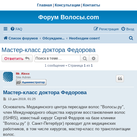
Главная
|
Консультации
|
Контакты
Форум Волосы.com
FAQ
Регистрация
Вход
П
Список форумов
Обсуждаем...
Необходим совет!
о
Мастер-класс доктора Федорова
и
Поиск
Расширенный поис
Ответить
с
1 сообщение • Страница
1
из
1
к
Mr. Alexx
Site Admin
Мастер-класс доктора Федорова
С
13 дек 2019, 01:25
о
о
Основатель Медицинского центра пересадки волос "Волосы.ру",
б
член Международного общества хирургии восстановления волос
щ
е
(ISHRS), известный хирург Сергей Федоров на базе клиники
н
"Волосы.ру" (г. Санкт-Петербург) проводит для медицинских
и
е
работников, в том числе хирургов, мастер-класс по трансплантации
волос.