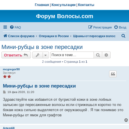
Главная
|
Консультации
|
Контакты
Форум Волосы.com
FAQ
Регистрация
Вход
П
Список форумов
Операции в России
Шрамы от пересадки волос
о
Мини-рубцы в зоне пересадки
и
Поиск
Расширен
Ответить
с
2 сообщения • Страница
1
из
1
к
mcgregor90
Заглянул
Мини-рубцы в зоне пересадки
С
19 фев 2020, 11:20
о
о
Здравствуйте как избавится от бугристой кожи в зоне лобных
б
залысин где пересаженные волосы если стрижешься коротко то по
щ
е
бокам кожа сильно выделяется от окружающей . Я так понимаю это
н
Мини-рубцы от ямок для графтов
и
е
Artem68