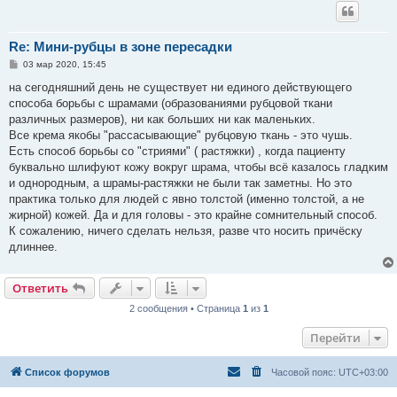
Re: Мини-рубцы в зоне пересадки
С
03 мар 2020, 15:45
о
о
на сегодняшний день не существует ни единого действующего
б
способа борьбы с шрамами (образованиями рубцовой ткани
щ
е
различных размеров), ни как больших ни как маленьких.
н
Все крема якобы "рассасывающие" рубцовую ткань - это чушь.
и
е
Есть способ борьбы со "стриями" ( растяжки) , когда пациенту
буквально шлифуют кожу вокруг шрама, чтобы всё казалось гладким
и однородным, а шрамы-растяжки не были так заметны. Но это
практика только для людей с явно толстой (именно толстой, а не
жирной) кожей. Да и для головы - это крайне сомнительный способ.
К сожалению, ничего сделать нельзя, разве что носить причёску
длиннее.
Ответить
2 сообщения • Страница
1
из
1
Перейти
Список форумов
Часовой пояс:
UTC+03:00