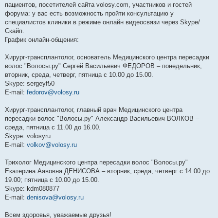
пациентов, посетителей сайта volosy.com, участников и гостей
форума: у вас есть возможность пройти консультацию у
специалистов клиники в режиме онлайн видеосвязи через Skype/
Скайп.
График онлайн-общения:
Хирург-трансплантолог, основатель Медицинского центра пересадки
волос "Волосы.ру" Сергей Васильевич ФЕДОРОВ – понедельник,
вторник, среда, четверг, пятница с 10.00 до 15.00.
Skype: sergeyf50
E-mail:
fedorov@volosy.ru
Хирург-трансплантолог, главный врач Медицинского центра
пересадки волос "Волосы.ру" Александр Васильевич ВОЛКОВ –
среда, пятница с 11.00 до 16.00.
Skype: volosyru
E-mail:
volkov@volosy.ru
Трихолог Медицинского центра пересадки волос "Волосы.ру"
Екатерина Аавовна ДЕНИСОВА – вторник, среда, четверг с 14.00 до
19.00; пятница с 10.00 до 15.00.
Skype: kdm080877
E-mail:
denisova@volosy.ru
Всем здоровья, уважаемые друзья!