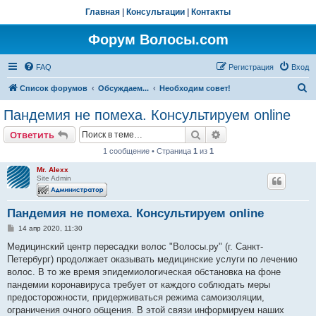
Главная
|
Консультации
|
Контакты
Форум Волосы.com
FAQ
Регистрация
Вход
П
Список форумов
Обсуждаем...
Необходим совет!
о
Пандемия не помеха. Консультируем online
и
Поиск
Расширенный поис
Ответить
с
1 сообщение • Страница
1
из
1
к
Mr. Alexx
Site Admin
Пандемия не помеха. Консультируем online
С
14 апр 2020, 11:30
о
о
Медицинский центр пересадки волос "Волосы.ру" (г. Санкт-
б
Петербург) продолжает оказывать медицинские услуги по лечению
щ
е
волос. В то же время эпидемиологическая обстановка на фоне
н
пандемии коронавируса требует от каждого соблюдать меры
и
е
предосторожности, придерживаться режима самоизоляции,
ограничения очного общения. В этой связи информируем наших