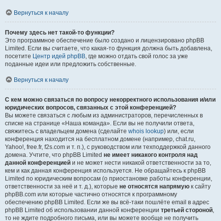
Вернуться к началу
Почему здесь нет такой-то функции?
Это программное обеспечение было создано и лицензировано phpBB
Limited. Если вы считаете, что какая-то функция должна быть добавлена,
посетите
Центр идей phpBB
, где можно отдать свой голос за уже
поданные идеи или предложить собственные.
Вернуться к началу
С кем можно связаться по вопросу некорректного использования и/или
юридических вопросов, связанных с этой конференцией?
Вы можете связаться с любым из администраторов, перечисленных в
списке на странице «Наша команда». Если вы не получили ответа,
свяжитесь с владельцем домена (сделайте
whois lookup
) или, если
конференция находится на бесплатном домене (например, chat.ru,
Yahoo!, free.fr, f2s.com и т. п.), с руководством или техподдержкой данного
домена. Учтите, что phpBB Limited
не имеет никакого контроля над
данной конференцией
и не может нести никакой ответственности за то,
кем и как данная конференция используется. Не обращайтесь к phpBB
Limited по юридическим вопросам (о приостановке работы конференции,
ответственности за неё и т. д.), которые
не относятся напрямую
к сайту
phpBB.com или которые частично относятся к программному
обеспечению phpBB Limited. Если же вы всё-таки пошлёте email в адрес
phpBB Limited об использовании данной конференции
третьей стороной
,
то не ждите подробного письма, или вы можете вообще не получить