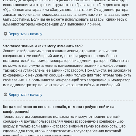
На вкладке «Профиль» личного раздела вы можете добавить аватару с
использованием четырёх инструментов: «Граватар», «Галерея аватар»,
«Удалённая аватара» или «Загружаемая аватара». От администратора
зависит, включена ли поддержка аватар, а также какие типы аватар могут
быть доступны. Если вы не можете использовать аватары, свяжитесь с
администратором конференции для выяснения причин.
Вернуться к началу
Что такое звание и как я могу изменить его?
Звания, отображаемые под вашим именем, отражают количество
созданных вами сообщений или идентифицируют определённых
пользователей: например, модераторов и администраторов. Обычно вы
не можете напрямую изменять наименования званий на конференции,
так как они установлены её администратором. Пожалуйста, не засоряйте
конференцию ненужными сообщениями только для того, чтобы повысить
своё звание. На большинстве конференций это запрещено, и модератор
или администратор понизят значение вашего счётчика сообщений.
Вернуться к началу
Когда я щёлкаю по ссылке «email», от меня требуют войти на
конференцию!
Только зарегистрированные пользователи могут отправлять email-
сообщения другим пользователям через встроенную в конференцию
форму, и только если администратор включил такую возможность. Это
сделано для того, чтобы предотвратить злоупотребления почтовой