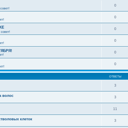
0
совет!
0
ет!
КЕ
0
 совет!
0
ет!
ТЯБРЯ!
0
ет!
0
ет!
ОТВЕТЫ
3
а волос
3
11
стволовых клеток
3