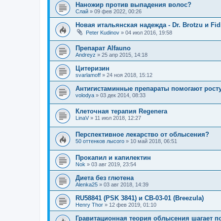
Наножир против выпадения волос?
Слай
»
09 фев 2022, 00:26
Новая итальянская надежда - Dr. Brotzu и Fid
Peter Kudinov
»
04 июл 2016, 19:58
Препарат Alfauno
Andreyz
»
25 апр 2015, 14:18
Цитеризин
svarlamoff
»
24 ноя 2018, 15:12
Антигистаминные препараты помогают рост
volodya
»
03 дек 2014, 08:33
Клеточная терапия Regenera
LinaV
»
11 июл 2018, 12:27
Перспективное лекарство от облысения?
50 оттенков лысого
»
10 май 2018, 06:51
Прокапил и капилектин
Nok
»
03 авг 2019, 23:54
Диета без глютена
Alenka25
»
03 авг 2018, 14:39
RU58841 (PSK 3841) и CB-03-01 (Breezula)
Henry Thor
»
12 фев 2019, 01:10
Гравитационная теория облысения шагает п