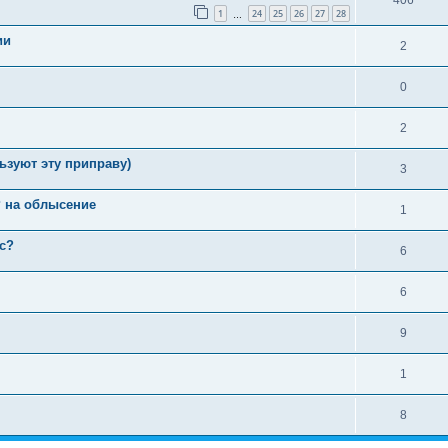
1
24
25
26
27
28
…
ии
2
0
2
ьзуют эту приправу)
3
P на облысение
1
с?
6
6
9
1
8