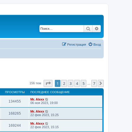
Поиск
Расширенный по
Регистрация
Вход
Страница
1
из
7
1
2
3
4
5
7
След.
156 тем
…
ПРОСМОТРЫ
ПОСЛЕДНЕЕ СООБЩЕНИЕ
Mr. Alexx
134455
06 ноя 2023, 19:00
Mr. Alexx
168265
22 фев 2023, 15:25
Mr. Alexx
169244
22 фев 2023, 15:15