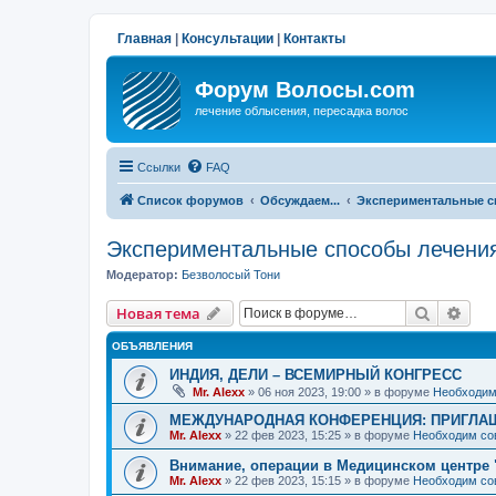
Главная
|
Консультации
|
Контакты
Форум Волосы.com
лечение облысения, пересадка волос
Ссылки
FAQ
Список форумов
Обсуждаем...
Экспериментальные с
Экспериментальные способы лечени
Модератор:
Безволосый Тони
Поиск
Рас
Новая тема
ОБЪЯВЛЕНИЯ
ИНДИЯ, ДЕЛИ – ВСЕМИРНЫЙ КОНГРЕСС
Mr. Alexx
»
06 ноя 2023, 19:00
» в форуме
Необходим
МЕЖДУНАРОДНАЯ КОНФЕРЕНЦИЯ: ПРИГЛАШ
Mr. Alexx
»
22 фев 2023, 15:25
» в форуме
Необходим со
Внимание, операции в Медицинском центре 
Mr. Alexx
»
22 фев 2023, 15:15
» в форуме
Необходим со