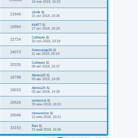
16 янв 2019, 16:53
slonik
21649
21 окт 2018, 23:26
Kirill77
16994
17 окт 2018, 16:29
Сибиряк
22724
20 сен 2018, 23:18
Александр30
24073
11 авг 2018, 00:19
Сибиряк
20335
08 авг 2018, 22:37
Alenka25
18799
03 авг 2018, 14:35
Alenka25
18010
03 авг 2018, 14:28
sentencia
26526
30 июн 2018, 18:03
nineoneone
20046
12 июн 2018, 20:21
Bart
33153
31 май 2018, 16:56