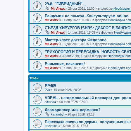
29-й, "ГИБРИДНЫЙ"…
Mr. Alexx
»
28 окт 2021, 11:00
» в форуме
Необходим 
Пандемия не помеха. Консультируем online
Mr. Alexx
»
14 апр 2020, 11:30
» в форуме
Необходим сов
СЪЕЗД ХИРУРГОВ ISHRS: ДИАЛОГ В БАНГКО
Mr. Alexx
»
14 дек 2019, 18:05
» в форуме
Необходим
Мастер-класс доктора Федорова
Mr. Alexx
»
13 дек 2019, 01:25
» в форуме
Необходим сов
ТРИХОЛОГИЯ И ПЕРЕСАДКА. НОВОСТЬ СЕН
Mr. Alexx
»
30 авг 2019, 12:30
» в форуме
Необходим сов
Внимание, вакансия!
Mr. Alexx
»
14 янв 2019, 23:00
» в форуме
Необходим сов
ТЕМЫ
РР405
Рик
»
15 июл 2025, 20:06
VDPHL - негормональный препарат для рост
nikonba
»
08 фев 2025, 02:30
Дермароллер или дермапен?
karambyl
»
28 дек 2018, 23:17
Пересадка сосочков дермы, полученных из 
bezvolos
»
16 янв 2018, 17:31