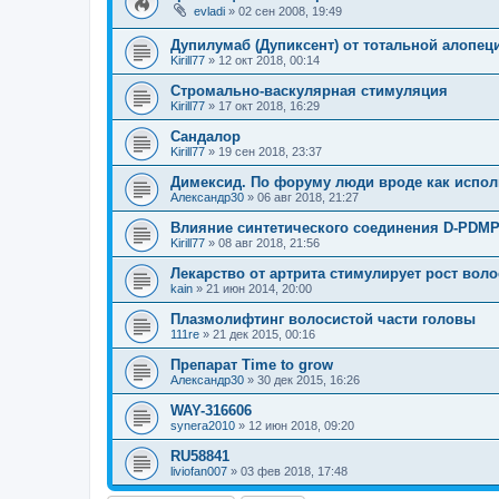
evladi
»
02 сен 2008, 19:49
Дупилумаб (Дупиксент) от тотальной алопец
Kirill77
»
12 окт 2018, 00:14
Стромально-васкулярная стимуляция
Kirill77
»
17 окт 2018, 16:29
Сандалор
Kirill77
»
19 сен 2018, 23:37
Димексид. По форуму люди вроде как испол
Александр30
»
06 авг 2018, 21:27
Влияние синтетического соединения D-PDM
Kirill77
»
08 авг 2018, 21:56
Лекарство от артрита стимулирует рост воло
kain
»
21 июн 2014, 20:00
Плазмолифтинг волосистой части головы
111re
»
21 дек 2015, 00:16
Препарат Time to grow
Александр30
»
30 дек 2015, 16:26
WAY-316606
synera2010
»
12 июн 2018, 09:20
RU58841
liviofan007
»
03 фев 2018, 17:48