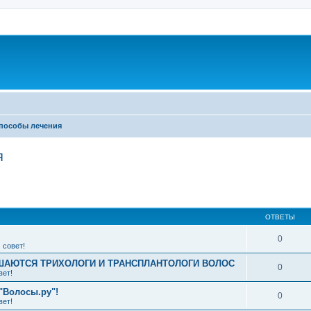
пособы лечения
я
ширенный поиск
ОТВЕТЫ
0
 совет!
АЮТСЯ ТРИХОЛОГИ И ТРАНСПЛАНТОЛОГИ ВОЛОС
0
вет!
"Волосы.ру"!
0
вет!