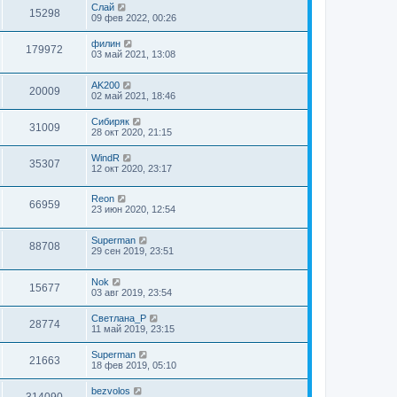
Слай
15298
09 фев 2022, 00:26
филин
179972
03 май 2021, 13:08
AK200
20009
02 май 2021, 18:46
Сибиряк
31009
28 окт 2020, 21:15
WindR
35307
12 окт 2020, 23:17
Reon
66959
23 июн 2020, 12:54
Superman
88708
29 сен 2019, 23:51
Nok
15677
03 авг 2019, 23:54
Светлана_P
28774
11 май 2019, 23:15
Superman
21663
18 фев 2019, 05:10
bezvolos
314090