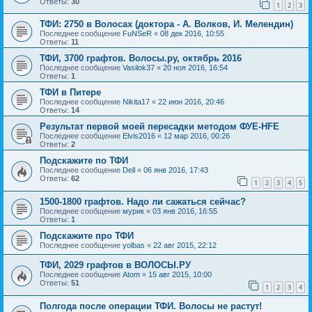
Ответы:
30
1
2
3
ТФИ: 2750 в Волосах (доктора - А. Волков, И. Мелендин)
Последнее сообщение
FuNSeR
«
08 дек 2016, 10:55
Ответы:
11
ТФИ, 3700 графтов. Волосы.ру, октябрь 2016
Последнее сообщение
Vasilok37
«
20 ноя 2016, 16:54
Ответы:
1
ТФИ в Питере
Последнее сообщение
Nikita17
«
22 июн 2016, 20:46
Ответы:
14
Результат первой моей пересадки методом ФУЕ-HFE
Последнее сообщение
Elvis2016
«
12 мар 2016, 00:26
Ответы:
2
Подскажите по ТФИ
Последнее сообщение
Dell
«
06 янв 2016, 17:43
Ответы:
62
1
2
3
4
5
1500-1800 графтов. Надо ли сажаться сейчас?
Последнее сообщение
мурик
«
03 янв 2016, 16:55
Ответы:
1
Подскажите про ТФИ
Последнее сообщение
yolbas
«
22 авг 2015, 22:12
ТФИ, 2029 графтов в ВОЛОСЫ.РУ
Последнее сообщение
Atom
«
15 авг 2015, 10:00
Ответы:
51
1
2
3
4
Полгода после операции ТФИ. Волосы не растут!