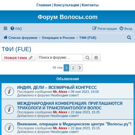
Главная
|
Консультации
|
Контакты
Форум Волосы.com
FAQ
Регистрация
Вход
П
Список форумов
Операции в России
ТФИ (FUE)
о
ТФИ (FUE)
и
Поиск
Расширенный пои
Новая тема
с
к
1
2
След.
49 тем
Объявления
ИНДИЯ, ДЕЛИ – ВСЕМИРНЫЙ КОНГРЕСС
Последнее сообщение
Mr. Alexx
«
06 ноя 2023, 19:00
Добавлено в форуме
Необходим совет!
МЕЖДУНАРОДНАЯ КОНФЕРЕНЦИЯ: ПРИГЛАШАЮТСЯ
ТРИХОЛОГИ И ТРАНСПЛАНТОЛОГИ ВОЛОС
Последнее сообщение
Mr. Alexx
«
22 фев 2023, 15:25
Добавлено в форуме
Необходим совет!
Внимание, операции в Медицинском центре "Волосы.ру"!
Последнее сообщение
Mr. Alexx
«
22 фев 2023, 15:15
Добавлено в форуме
Необходим совет!