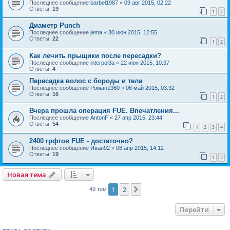
Последнее сообщение
barbel1987
«
09 авг 2015, 02:22
Ответы:
19
1
2
Диаметр Punch
Последнее сообщение
jema
«
30 июн 2015, 12:55
Ответы:
22
1
2
Как лечить прыщики после пересадки?
Последнее сообщение
interpol3a
«
22 июн 2015, 10:37
Ответы:
4
Пересадка волос с бороды и тела
Последнее сообщение
Роман1980
«
06 май 2015, 03:32
Ответы:
16
1
2
Вчера прошла операция FUE. Впечатления...
Последнее сообщение
AntonF
«
27 апр 2015, 23:44
Ответы:
54
1
2
3
4
2400 грфтов FUE - достаточно?
Последнее сообщение
Иван92
«
08 апр 2015, 14:12
Ответы:
19
1
2
Новая тема
1
2
След.
49 тем
Перейти