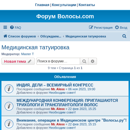
Главная
|
Консультации
|
Контакты
Форум Волосы.com
FAQ
Регистрация
Вход
П
Список форумов
Обсуждаем...
Медицинская татуировка
о
Медицинская татуировка
и
Модератор:
Master T
с
Поиск
Расширенный пои
Новая тема
к
9 тем • Страница
1
из
1
Объявления
ИНДИЯ, ДЕЛИ – ВСЕМИРНЫЙ КОНГРЕСС
Последнее сообщение
Mr. Alexx
«
06 ноя 2023, 19:00
Добавлено в форуме
Необходим совет!
МЕЖДУНАРОДНАЯ КОНФЕРЕНЦИЯ: ПРИГЛАШАЮТСЯ
ТРИХОЛОГИ И ТРАНСПЛАНТОЛОГИ ВОЛОС
Последнее сообщение
Mr. Alexx
«
22 фев 2023, 15:25
Добавлено в форуме
Необходим совет!
Внимание, операции в Медицинском центре "Волосы.ру"!
Последнее сообщение
Mr. Alexx
«
22 фев 2023, 15:15
Добавлено в форуме
Необходим совет!