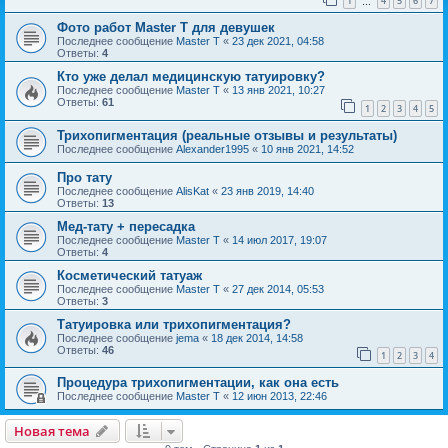
1
4
5
6
7
…
Фото работ Master T для девушек
Последнее сообщение
Master T
«
23 дек 2021, 04:58
Ответы:
4
Кто уже делал медицинскую татуировку?
Последнее сообщение
Master T
«
13 янв 2021, 10:27
Ответы:
61
1
2
3
4
5
Трихопигментация (реальные отзывы и результаты)
Последнее сообщение
Alexander1995
«
10 янв 2021, 14:52
Про тату
Последнее сообщение
AlisKat
«
23 янв 2019, 14:40
Ответы:
13
Мед-тату + пересадка
Последнее сообщение
Master T
«
14 июл 2017, 19:07
Ответы:
4
Косметический татуаж
Последнее сообщение
Master T
«
27 дек 2014, 05:53
Ответы:
3
Татуировка или трихопигментация?
Последнее сообщение
jema
«
18 дек 2014, 14:58
Ответы:
46
1
2
3
4
Процедура трихопигментации, как она есть
Последнее сообщение
Master T
«
12 июн 2013, 22:46
Новая тема