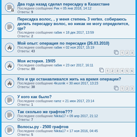
Два года назад сделал пересадку в Казахстане
Последнее сообщение
Рик
«
05 янв 2018, 14:12
Ответы:
9
Пересадка волос, , у меня степень 3 vertex. собираюсь
делать пересадку волос, но никак не могу определится,
где?
Последнее сообщение
габик
«
18 дек 2017, 13:59
Ответы:
2
Мой опыт: операция по пересадке (26.03.2010)
Последнее сообщение
габик
«
02 ноя 2017, 15:19
Ответы:
43
1
2
3
Моя история. 19/05
Последнее сообщение
габик
«
23 окт 2017, 16:11
Ответы:
89
1
2
3
4
5
6
Кто и где останавливался жить на время операции?
Последнее сообщение
4kusnik
«
30 июл 2017, 13:23
Ответы:
38
1
2
3
У кого как было?
Последнее сообщение
ramz
«
21 июн 2017, 23:14
Ответы:
1
Так сколько же графтов???
Последнее сообщение
Nikita17
«
09 апр 2017, 21:12
Ответы:
7
Волосы.ру - 2500 графтов
Последнее сообщение
Nikita17
«
17 ноя 2016, 04:45
Ответы:
5