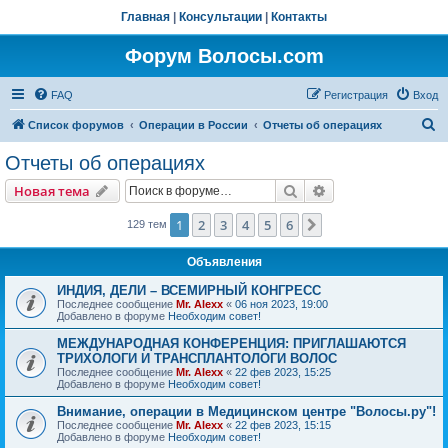
Главная
|
Консультации
|
Контакты
Форум Волосы.com
FAQ
Регистрация
Вход
П
Список форумов
Операции в России
Отчеты об операциях
о
Отчеты об операциях
и
Поиск
Расширенный пои
Новая тема
с
к
1
2
3
4
5
6
След.
129 тем
Объявления
ИНДИЯ, ДЕЛИ – ВСЕМИРНЫЙ КОНГРЕСС
Последнее сообщение
Mr. Alexx
«
06 ноя 2023, 19:00
Добавлено в форуме
Необходим совет!
МЕЖДУНАРОДНАЯ КОНФЕРЕНЦИЯ: ПРИГЛАШАЮТСЯ
ТРИХОЛОГИ И ТРАНСПЛАНТОЛОГИ ВОЛОС
Последнее сообщение
Mr. Alexx
«
22 фев 2023, 15:25
Добавлено в форуме
Необходим совет!
Внимание, операции в Медицинском центре "Волосы.ру"!
Последнее сообщение
Mr. Alexx
«
22 фев 2023, 15:15
Добавлено в форуме
Необходим совет!