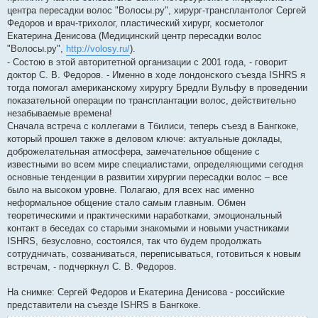
центра пересадки волос "Волосы.ру", хирург-трансплантолог Сергей
Федоров и врач-трихолог, пластический хирург, косметолог
Екатерина Денисова (Медицинский центр пересадки волос
"Волосы.ру",
http://volosy.ru/
).
- Состою в этой авторитетной организации с 2001 года, - говорит
доктор С. В. Федоров. - Именно в ходе лондонского съезда ISHRS я
тогда помогал американскому хирургу Бредли Вульфу в проведении
показательной операции по трансплантации волос, действительно
незабываемые времена!
Сначала встреча с коллегами в Тбилиси, теперь съезд в Бангкоке,
который прошел также в деловом ключе: актуальные доклады,
доброжелательная атмосфера, замечательное общение с
известными во всем мире специалистами, определяющими сегодня
основные тенденции в развитии хирургии пересадки волос – все
было на высоком уровне. Полагаю, для всех нас именно
неформальное общение стало самым главным. Обмен
теоретическими и практическими наработками, эмоциональный
контакт в беседах со старыми знакомыми и новыми участниками
ISHRS, безусловно, состоялся, так что будем продолжать
сотрудничать, созваниваться, переписываться, готовиться к новым
встречам, - подчеркнул С. В. Федоров.
На снимке: Сергей Федоров и Екатерина Денисова - российские
представители на съезде ISHRS в Бангкоке.