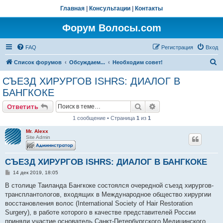
Главная
|
Консультации
|
Контакты
Форум Волосы.com
FAQ
Регистрация
Вход
П
Список форумов
Обсуждаем...
Необходим совет!
о
СЪЕЗД ХИРУРГОВ ISHRS: ДИАЛОГ В
и
БАНГКОКЕ
с
Поиск
Расширенный поис
Ответить
к
1 сообщение • Страница
1
из
1
Mr. Alexx
Site Admin
СЪЕЗД ХИРУРГОВ ISHRS: ДИАЛОГ В БАНГКОКЕ
С
14 дек 2019, 18:05
о
о
В столице Таиланда Бангкоке состоялся очередной съезд хирургов-
б
трансплантологов, входящих в Международное общество хирургии
щ
е
восстановления волос (International Society of Hair Restoration
н
Surgery), в работе которого в качестве представителей России
и
е
приняли участие основатель Санкт-Петербургского Медицинского