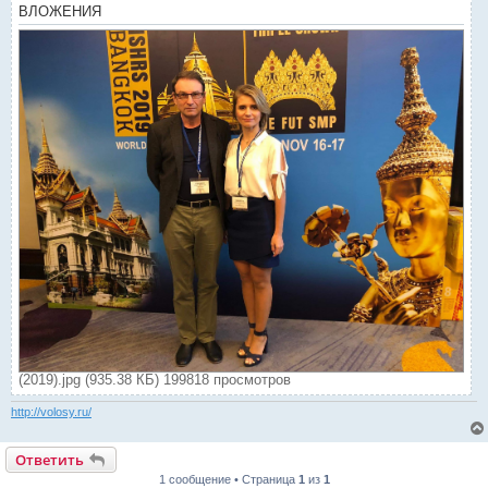
ВЛОЖЕНИЯ
(2019).jpg (935.38 КБ) 199818 просмотров
http://volosy.ru/
Ответить
1 сообщение • Страница
1
из
1