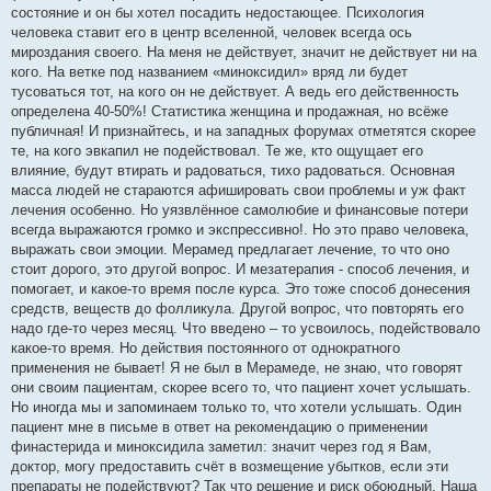
состояние и он бы хотел посадить недостающее. Психология
человека ставит его в центр вселенной, человек всегда ось
мироздания своего. На меня не действует, значит не действует ни на
кого. На ветке под названием «миноксидил» вряд ли будет
тусоваться тот, на кого он не действует. А ведь его действенность
определена 40-50%! Статистика женщина и продажная, но всёже
публичная! И признайтесь, и на западных форумах отметятся скорее
те, на кого эвкапил не подействовал. Те же, кто ощущает его
влияние, будут втирать и радоваться, тихо радоваться. Основная
масса людей не стараются афишировать свои проблемы и уж факт
лечения особенно. Но уязвлённое самолюбие и финансовые потери
всегда выражаются громко и экспрессивно!. Но это право человека,
выражать свои эмоции. Мерамед предлагает лечение, то что оно
стоит дорого, это другой вопрос. И мезатерапия - способ лечения, и
помогает, и какое-то время после курса. Это тоже способ донесения
средств, веществ до фолликула. Другой вопрос, что повторять его
надо где-то через месяц. Что введено – то усвоилось, подействовало
какое-то время. Но действия постоянного от однократного
применения не бывает! Я не был в Мерамеде, не знаю, что говорят
они своим пациентам, скорее всего то, что пациент хочет услышать.
Но иногда мы и запоминаем только то, что хотели услышать. Один
пациент мне в письме в ответ на рекомендацию о применении
финастерида и миноксидила заметил: значит через год я Вам,
доктор, могу предоставить счёт в возмещение убытков, если эти
препараты не подействуют? Так что решение и риск обоюдный. Наша