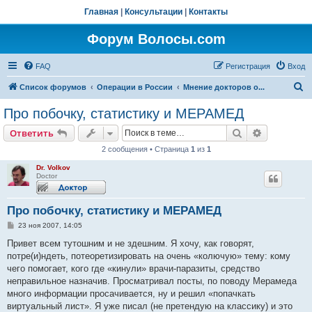
Главная
|
Консультации
|
Контакты
Форум Волосы.com
FAQ
Регистрация
Вход
П
Список форумов
Операции в России
Мнение докторов о...
о
Про побочку, статистику и МЕРАМЕД
и
Поиск
Расширен
Ответить
с
2 сообщения • Страница
1
из
1
к
Dr. Volkov
Doctor
Про побочку, статистику и МЕРАМЕД
С
23 ноя 2007, 14:05
о
о
Привет всем тутошним и не здешним. Я хочу, как говорят,
б
потре(и)ндеть, потеоретизировать на очень «колючую» тему: кому
щ
е
чего помогает, кого где «кинули» врачи-паразиты, средство
н
неправильное назначив. Просматривал посты, по поводу Мерамеда
и
е
много информации просачивается, ну и решил «попачкать
виртуальный лист». Я уже писал (не претендую на классику) и это