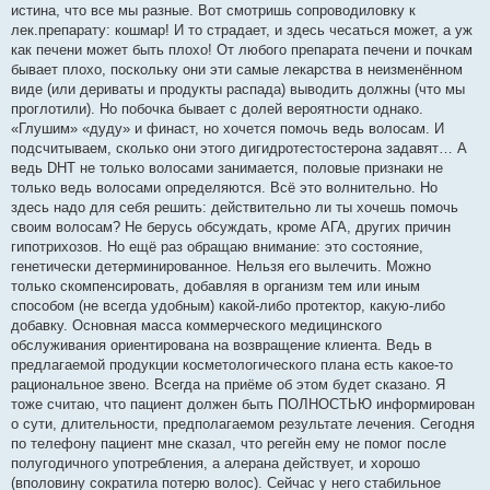
истина, что все мы разные. Вот смотришь сопроводиловку к
лек.препарату: кошмар! И то страдает, и здесь чесаться может, а уж
как печени может быть плохо! От любого препарата печени и почкам
бывает плохо, поскольку они эти самые лекарства в неизменённом
виде (или дериваты и продукты распада) выводить должны (что мы
проглотили). Но побочка бывает с долей вероятности однако.
«Глушим» «дуду» и финаст, но хочется помочь ведь волосам. И
подсчитываем, сколько они этого дигидротестостерона задавят… А
ведь DHT не только волосами занимается, половые признаки не
только ведь волосами определяются. Всё это волнительно. Но
здесь надо для себя решить: действительно ли ты хочешь помочь
своим волосам? Не берусь обсуждать, кроме АГА, других причин
гипотрихозов. Но ещё раз обращаю внимание: это состояние,
генетически детерминированное. Нельзя его вылечить. Можно
только скомпенсировать, добавляя в организм тем или иным
способом (не всегда удобным) какой-либо протектор, какую-либо
добавку. Основная масса коммерческого медицинского
обслуживания ориентирована на возвращение клиента. Ведь в
предлагаемой продукции косметологического плана есть какое-то
рациональное звено. Всегда на приёме об этом будет сказано. Я
тоже считаю, что пациент должен быть ПОЛНОСТЬЮ информирован
о сути, длительности, предполагаемом результате лечения. Сегодня
по телефону пациент мне сказал, что регейн ему не помог после
полугодичного употребления, а алерана действует, и хорошо
(вполовину сократила потерю волос). Сейчас у него стабильное