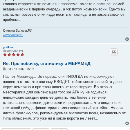
клиника старается относиться к проблеме, вместе с вами решаемой
академически в первую очередь, а уж потом коммерчески. Где-то мы
согласны, розовые очки надо носить от солнца, а не закрываться от
проблемы...
Клиника Волосы.РУ
www.volosy.ru
gudkov
Поселился тут
Re: Про побочку, статистику и МЕРАМЕД
С
23 ноя 2007, 15:35
о
о
Насчет Мерамед... Во первых, они НИКОГДА не информируют
б
пациента о том, что они ему ВВОДЯТ, тойже мезотерапией, а денег
щ
е
берут немеряно и при этом ничего не гарантируют. Во вторых
н
мезотерапия для компенсации того же АГА ну не годиться,
и
е
невозможно каждый день ее делать, тем более в течение
длительного времени, даже если и предположить, что вводят они
там какой-нибудь финастеридно-миноксидиловый коктейль. Ну а их
чистка фолликулов, рекомендуемая абсолютно всем, независимо от
типа облысения, это уже ни в какие ворота не лезет...