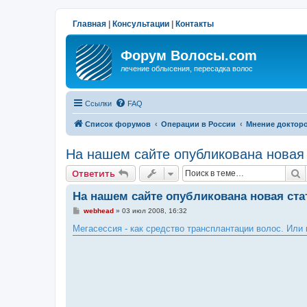
Главная
|
Консультации
|
Контакты
Форум Волосы.com
лечение облысения, пересадка волос
Ссылки
FAQ
Список форумов
Операции в России
Мнение докторов
На нашем сайте опубликована новая 
П
Ответить
На нашем сайте опубликована новая ста
С
webhead
»
03 июл 2008, 16:32
о
о
Мегасессия - как средство трансплантации волос. Или 
б
щ
е
н
и
е