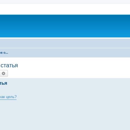
 о...
статья
оиск
Расширенный поиск
тья
как цель?