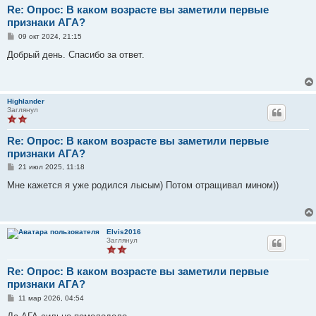
Re: Опрос: В каком возрасте вы заметили первые
признаки АГА?
С
09 окт 2024, 21:15
о
о
Добрый день. Спасибо за ответ.
б
щ
е
н
и
Highlander
е
Заглянул
Re: Опрос: В каком возрасте вы заметили первые
признаки АГА?
С
21 июл 2025, 11:18
о
о
Мне кажется я уже родился лысым) Потом отращивал мином))
б
щ
е
н
и
Elvis2016
е
Заглянул
Re: Опрос: В каком возрасте вы заметили первые
признаки АГА?
С
11 мар 2026, 04:54
о
о