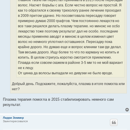
главное таблетки перестал принимать в 2015 после пересадки
волос. Насчет борьбы с ага. Если честно вопрос не простой. Я
как то обратился к своему трихологу ранее лечение проходил
в 2009 притом удачно. Но посоветовала пересадку говорит
примерно думаю 2000 графтов. Чем постояннно лекарств но
все таки решился делать плазму терапию. но минокс не осбо
лекарство тоже поэтому результат дал не особо. последние
месяцы применяю аводрт и минокс в целом изменил цвет
волос но немного уплотнил оставшиеся. Пересадку пока
крайне дорого. Но думаю еще и вопрос клиники там где делал.
Там весьма дорого. Ищу более то что по карману но копить и
копить. В целом стригусь коротко смотрится приемлемо.
Плавда если совсем скажем в районе 3-5 мм то не мой вариант
не к лецу.
От цинка да волосы выпадали но дивузки не было вроде.
Добрый день. Подскажите, пожалуйста, плазма в итоге помогла или
нет?
Плазма терапия помогла в 2015 стабилизировать немного сам
результат.
Ларри Зоммер
Заинтересовался