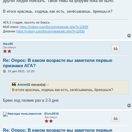
других людей поискать. Такой темы на форуме пока не было.
В итоге красишь, ходишь как есть, зачёсываешь, бреешься?
АГА 2 стадия, лысеть не боюсь.
Мой опрос
https://volosy.com/forum/viewtopic.php?t=11829
Дневник
https://volosy.com/forum/viewtopic.php?t=11830
Alex86
Заглянул
Re: Опрос: В каком возрасте вы заметили первые
признаки АГА?
С
10 дек 2021, 12:20
о
о
б
Artem92
писал(а):
↑
щ
е
В итоге красишь, ходишь как есть, зачёсываешь, бреешься?
н
и
е
Брею под лезвие раз в 2-3 дня.
Elvis2016
Заглянул
Re: Опрос: В каком возрасте вы заметили первые