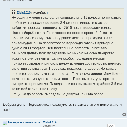
о
о
б
Elvis2016
писал(а):
↑
щ
е
Ну седина у меня тоже рано появилась мне 41 волосы почти сидые
н
по бокам а сверху поредение 3-4 степень минокс и главное
и
е
таблетки перестал принимать в 2015 после пересадки волос.
Насчет борьбы с ага. Если честно вопрос не простой. Я как то
обратился к своему трихологу ранее лечение проходил в 2009
притом удачно. Но посоветовала пересадку говорит примерно
думаю 2000 графтов. Чем постояннно лекарств но все таки
решился делать плазму терапию. но минокс не осбо лекарство
тоже поэтому результат дал не особо. последние месяцы
применяю аводрт и минокс в целом изменил цвет волос но немного
уплотнил оставшиеся. Пересадку пока крайне дорого. Но думаю
еще и вопрос клиники там где делал. Там весьма дорого. Ищу более
то что по карману но копить и копить. В целом стригусь коротко
смотрится приемлемо. Плавда если совсем скажем в районе 3-5 мм
то не мой вариант не к лецу.
От цинка да волосы выпадали но дивузки не было вроде.
Добрый день. Подскажите, пожалуйста, плазма в итоге помогла или
нет?
Elvis2016
Заглянул