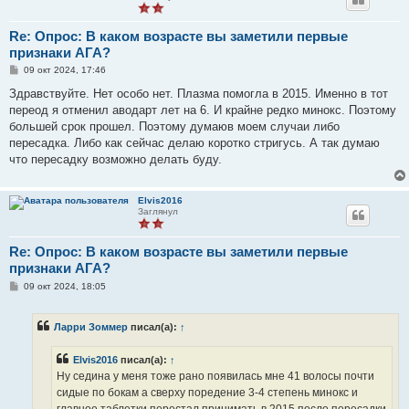
Re: Опрос: В каком возрасте вы заметили первые
признаки АГА?
С
09 окт 2024, 17:46
о
о
Здравствуйте. Нет особо нет. Плазма помогла в 2015. Именно в тот
б
переод я отменил аводарт лет на 6. И крайне редко минокс. Поэтому
щ
е
большей срок прошел. Поэтому думаюв моем случаи либо
н
пересадка. Либо как сейчас делаю коротко стригусь. А так думаю
и
е
что пересадку возможно делать буду.
Elvis2016
Заглянул
Re: Опрос: В каком возрасте вы заметили первые
признаки АГА?
С
09 окт 2024, 18:05
о
о
б
Ларри Зоммер
писал(а):
↑
щ
е
н
Elvis2016
писал(а):
↑
и
е
Ну седина у меня тоже рано появилась мне 41 волосы почти
сидые по бокам а сверху поредение 3-4 степень минокс и