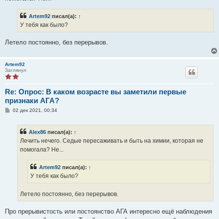
е
н
Artem92
писал(а):
↑
и
е
У тебя как было?
Летело постоянно, без перерывов.
Artem92
Заглянул
Re: Опрос: В каком возрасте вы заметили первые
признаки АГА?
С
02 дек 2021, 00:34
о
о
б
Alex86
писал(а):
↑
щ
е
Лечить нечего. Седые пересаживать и быть на химии, которая не
н
помогала? Не...
и
е
Artem92
писал(а):
↑
У тебя как было?
Летело постоянно, без перерывов.
Про прерывистость или постоянство АГА интересно ещё наблюдения