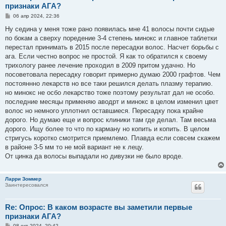
признаки АГА?
С
06 апр 2024, 22:36
о
о
Ну седина у меня тоже рано появилась мне 41 волосы почти сидые
б
по бокам а сверху поредение 3-4 степень минокс и главное таблетки
щ
е
перестал принимать в 2015 после пересадки волос. Насчет борьбы с
н
ага. Если честно вопрос не простой. Я как то обратился к своему
и
е
трихологу ранее лечение проходил в 2009 притом удачно. Но
посоветовала пересадку говорит примерно думаю 2000 графтов. Чем
постояннно лекарств но все таки решился делать плазму терапию.
но минокс не осбо лекарство тоже поэтому результат дал не особо.
последние месяцы применяю аводрт и минокс в целом изменил цвет
волос но немного уплотнил оставшиеся. Пересадку пока крайне
дорого. Но думаю еще и вопрос клиники там где делал. Там весьма
дорого. Ищу более то что по карману но копить и копить. В целом
стригусь коротко смотрится приемлемо. Плавда если совсем скажем
в районе 3-5 мм то не мой вариант не к лецу.
От цинка да волосы выпадали но дивузки не было вроде.
Ларри Зоммер
Заинтересовался
Re: Опрос: В каком возрасте вы заметили первые
признаки АГА?
С
08 окт 2024, 20:42