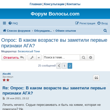
Главная
|
Консультации
|
Контакты
Форум Волосы.com
FAQ
Регистрация
Вход
П
Список форумов
Обсуждаем...
Обмен опытом
о
Опрос: В каком возрасте вы заметили первые
и
признаки АГА?
с
Модератор:
Безволосый Тони
к
Поиск
Расширен
Ответить
1
2
Пред.
25 сообщений
Alex86
Заглянул
Re: Опрос: В каком возрасте вы заметили первые
признаки АГА?
С
28 ноя 2021, 23:12
о
о
Лечить нечего. Седые пересаживать и быть на химии, которая не
б
помогала? Не...
щ