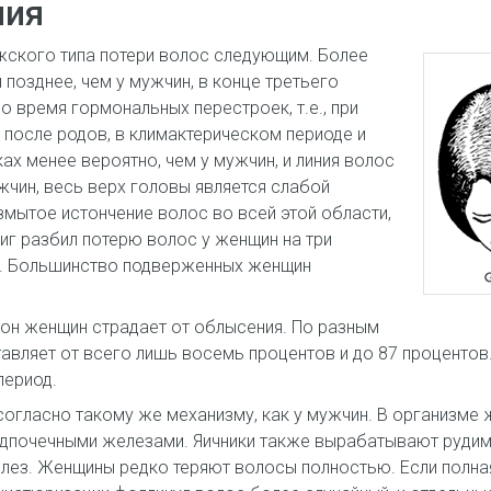
ния
жского типа потери волос следующим. Более
 позднее, чем у мужчин, в конце третьего
во время гормональных перестроек, т.е., при
 после родов, в климактерическом периоде и
ках менее вероятно, чем у мужчин, и линия волос
жчин, весь верх головы является слабой
мытое истончение волос во всей этой области,
виг разбил потерю волос у женщин на три
). Большинство подверженных женщин
он женщин страдает от облысения. По разным
авляет от всего лишь восемь процентов и до 87 процентов
период.
огласно такому же механизму, как у мужчин. В организме
адпочечными железами. Яичники также вырабатывают руди
лез. Женщины редко теряют волосы полностью. Если полная