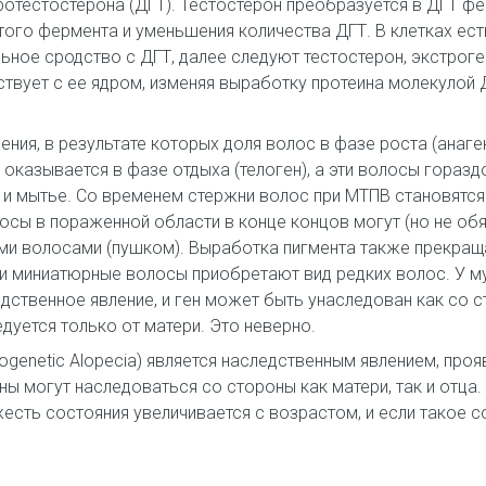
ротестостерона (ДГТ). Тестостерон преобразуется в ДГТ ф
того фермента и уменьшения количества ДГТ. В клетках ес
ное сродство с ДГТ, далее следуют тестостерон, экстроге
ствует с ее ядром, изменяя выработку протеина молекулой Д
ения, в результате которых доля волос в фазе роста (анаг
оказывается в фазе отдыха (телоген), а эти волосы гораз
 и мытье. Со временем стержни волос при МТПВ становятс
осы в пораженной области в конце концов могут (но не обя
ми волосами (пушком). Выработка пигмента также прекращ
 и миниатюрные волосы приобретают вид редких волос. У м
дственное явление, и ген может быть унаследован как со ст
дуется только от матери. Это неверно.
ogenetic Alopecia) является наследственным явлением, про
ы могут наследоваться со стороны как матери, так и отца.
сть состояния увеличивается с возрастом, и если такое с