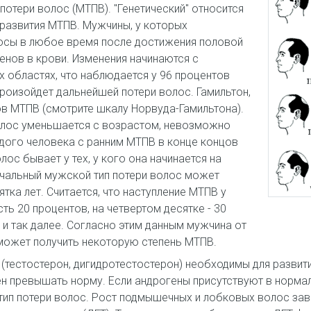
отери волос (МТПВ). "Генетический" относится
 развития МТПВ. Мужчины, у которых
лосы в любое время после достижения половой
енов в крови. Изменения начинаются с
 областях, что наблюдается у 96 процентов
произойдет дальнейшей потери волос. Гамильтон,
в МТПВ (смотрите шкалу Норвуда-Гамильтона).
волос уменьшается с возрастом, невозможно
одого человека с ранним МТПВ в конце концов
ос бывает у тех, у кого она начинается на
ачальный мужской тип потери волос может
тка лет. Считается, что наступление МТПВ у
ть 20 процентов, на четвертом десятке - 30
, и так далее. Согласно этим данным мужчина от
 может получить некоторую степень МТПВ.
 (тестостерон, дигидротестостерон) необходимы для разви
н превышать норму. Если андрогены присутствуют в нормаль
тип потери волос. Рост подмышечных и лобковых волос зави