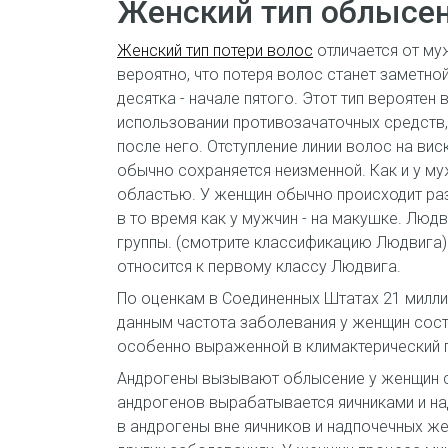
Женский тип облысе
Женский тип потери волос
отличается от му
вероятно, что потеря волос станет заметной
десятка - начале пятого. Этот тип вероятен 
использовании противозачаточных средств,
после него. Отступление линии волос на вис
обычно сохраняется неизменной. Как и у му
областью. У женщин обычно происходит раз
в то время как у мужчин - на макушке. Люд
группы. (смотрите классификацию Людвига
относится к первому классу Людвига.
По оценкам в Соединенных Штатах 21 милли
данным частота заболевания у женщин сост
особенно выраженной в климактерический 
Андрогены вызывают облысение у женщин с
андрогенов вырабатывается яичниками и н
в андрогены вне яичников и надпочечных же