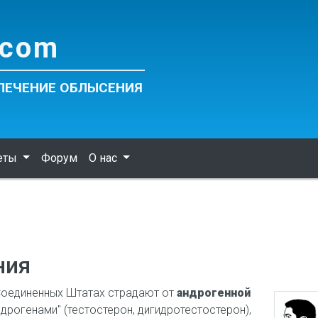
com
 ЛЕЧЕНИЕ ОБЛЫСЕНИЯ
веты
Форум
О нас
ния
Соединенных Штатах страдают от
андрогенной
ндрогенами" (тестостерон, дигидротестостерон),