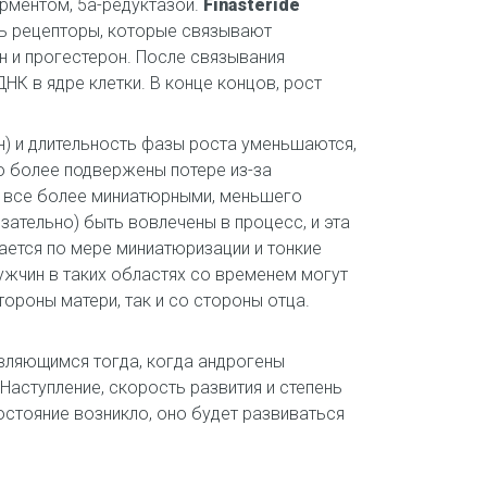
ерментом, 5а-редуктазой.
Finasteride
ть рецепторы, которые связывают
н и прогестерон. После связывания
НК в ядре клетки. В конце концов, рост
ен) и длительность фазы роста уменьшаются,
до более подвержены потере из-за
я все более миниатюрными, меньшего
зательно) быть вовлечены в процесс, и эта
ается по мере миниатюризации и тонкие
ужчин в таких областях со временем могут
ороны матери, так и со стороны отца.
являющимся тогда, когда андрогены
 Наступление, скорость развития и степень
остояние возникло, оно будет развиваться