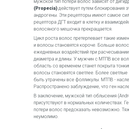
мужской тип потери волос зависят от дигид
(Propecia)
действует путем блокирования э
андрогены. Эти рецепторы имеют самое силь
рецептора ДГТ входит в клетку и взаимодей
волосяного мешочка прекращается.
Цикл роста волос претерпевает такие измен
и волосы становятся короче. Больше волос 
ежедневных воздействий при расчесывании
диаметра и длины. У мужчин с МТПВ все вол
область со временем станет покрыта тонки
волосы становятся светлее. Более светлые
быть утрачены все фолликулы. МТПВ - насле
Распространено заблуждение, что ген насле
В заключение, мужской тип облысения (Andr
присутствуют в нормальных количествах. Ген
потери волос предсказать невозможно. Тяже
неумолимо.