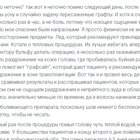
ю неточно" так вот я неточно помню следующий день, после 
ы усну и случайно задену пересаженные графты. И хотя я оче
сколько раз в час, а не боль, потому что ноющее ощущени
о мои опасения были напрасными. Я просто физически не мо
осторонние предметы. Лед, который рекомендуют приклады
ани. Кстати о тепловых процедурах. Их лучше избегать впер
октору Вульфу делать операцию, я несколько раз оказывалс
ть раздражение на коже головы, где пробивалась буйная ра
о помогает "графсайт", который дают пациенту и рекоменд
ражение в зоне трансплантации. Вот так я и провел весь ден
Я сравнивал результаты и расспрашивал пациентов, которых
ром они не ощущали раздражения и неприятного зуда в обла
сь значительно меньше по времени, да и волосы начинали 
зболивающего препарата, поскольку шов немного беспокоил
етку, чтобы не чесать.
ый раз после процедуры помыл голову чуть теплой водой, 
е. У большинства пациентов к концу второго дня появляет
ра в лобно-височной обл. Эти отеки держатся 4-5 дней мед