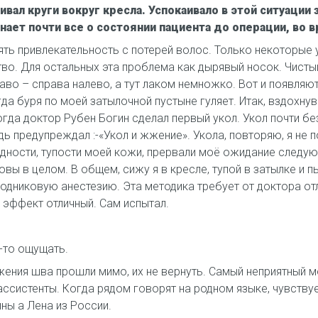
вал круги вокруг кресла. Успокаивало в этой ситуации 
нает почти все о состоянии пациента до операции, во 
ять привлекательность с потерей волос. Только некоторые
о. Для остальных эта проблема как дырявый носок. Чистый
раво – справа налево, а тут лаком немножко. Вот и появляю
огда буря по моей затылочной пустыне гуляет. Итак, вздохну
когда доктор Рубен Богин сделал первый укол. Укол почти 
дь предупреждал :-«Укол и жжение». Укола, повторяю, я не 
дности, тупости моей кожи, прервали моё ожидание следующ
овы в целом. В общем, сижу я в кресле, тупой в затылке и 
водниковую анестезию. Эта методика требует от доктора от
я эффект отличный. Сам испытал.
о-то ощущать.
ения шва прошли мимо, их не вернуть. Самый неприятный 
ассистенты. Когда рядом говорят на родном языке, чувству
ны а Лена из России.