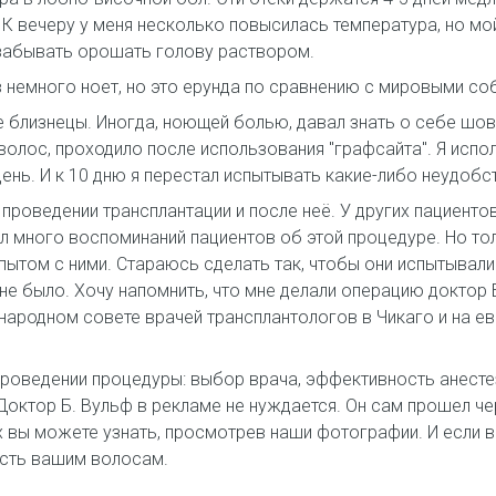
 К вечеру у меня несколько повысилась температура, но мой
 забывать орошать голову раствором.
 немного ноет, но это ерунда по сравнению с мировыми со
 близнецы. Иногда, ноющей болью, давал знать о себе шов
олос, проходило после использования "графсайта". Я испол
нь. И к 10 дню я перестал испытывать какие-либо неудобс
проведении трансплантации и после неё. У других пациенто
 много воспоминаний пациентов об этой процедуре. Но толь
пытом с ними. Стараюсь сделать так, чтобы они испытывал
 не было. Хочу напомнить, что мне делали операцию доктор 
народном совете врачей трансплантологов в Чикаго и на е
роведении процедуры: выбор врача, эффективность анесте
Доктор Б. Вульф в рекламе не нуждается. Он сам прошел чер
х вы можете узнать, просмотрев наши фотографии. И если в
ость вашим волосам.