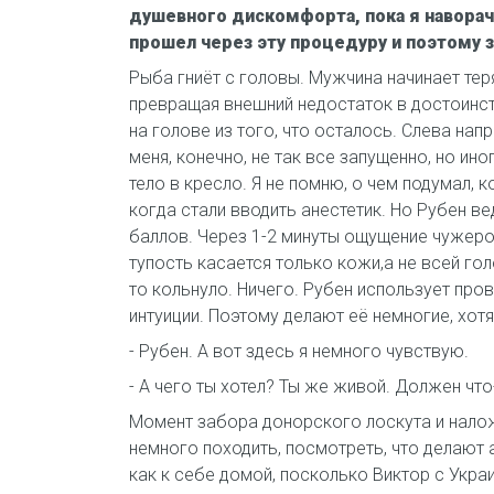
душевного дискомфорта, пока я наворачи
прошел через эту процедуру и поэтому з
Рыба гниёт с головы. Мужчина начинает тер
превращая внешний недостаток в достоинств
на голове из того, что осталось. Слева нап
меня, конечно, не так все запущенно, но ин
тело в кресло. Я не помню, о чем подумал, 
когда стали вводить анестетик. Но Рубен ве
баллов. Через 1-2 минуты ощущение чужеро
тупость касается только кожи,а не всей гол
то кольнуло. Ничего. Рубен использует про
интуиции. Поэтому делают её немногие, хот
- Рубен. А вот здесь я немного чувствую.
- А чего ты хотел? Ты же живой. Должен чт
Момент забора донорского лоскута и налож
немного походить, посмотреть, что делают 
как к себе домой, посколько Виктор с Украи