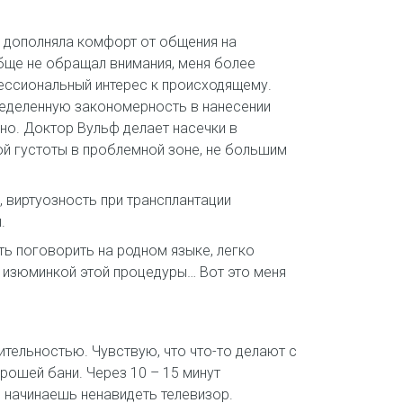
д» дополняла комфорт от общения на
обще не обращал внимания, меня более
фессиональный интерес к происходящему.
пределенную закономерность в нанесении
чно. Доктор Вульф делает насечки в
кой густоты в проблемной зоне, не большим
, виртуозность при трансплантации
.
ь поговорить на родном языке, легко
я изюминкой этой процедуры… Вот это меня
ительностью. Чувствую, что что-то делают с
рошей бани. Через 10 – 15 минут
 начинаешь ненавидеть телевизор.