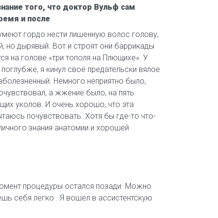
знание того, что доктор Вульф сам
время и после
 умеют гордо нести лишенную волос голову,
, но дырявый. Вот и строят они баррикады
тся на голове «три тополя на Плющихе». У
в поглубже, я кинул своё предательски вялое
безболезненный. Немного неприятно было,
почувствовал, а жжение было, на пять
их уколов. И очень хорошо, что эта
пытаюсь почувствовать. Хотя бы где-то что-
личного знания анатомии и хорошей
момент процедуры остался позади. Можно
ешь себя легко . Я вошел в ассистентскую