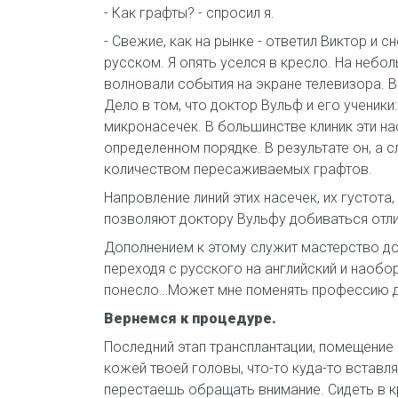
- Как графты? - спросил я.
- Свежие, как на рынке - ответил Виктор и
русском. Я опять уселся в кресло. На небо
волновали события на экране телевизора. В
Дело в том, что доктор Вульф и его ученик
микронасечек. В большинстве клиник эти на
определенном порядке. В результате он, а 
количеством пересаживаемых графтов.
Напровление линий этих насечек, их густота
позволяют доктору Вульфу добиваться отли
Дополнением к этому служит мастерство до
переходя с русского на английский и наобо
понесло…Может мне поменять профессию до
Вернемся к процедуре.
Последний этап трансплантации, помещение 
кожей твоей головы, что-то куда-то вставл
перестаешь обращать внимание. Сидеть в к