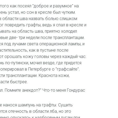
того как посеял "доброе и разумное" на
нь устал, но сон в кресле был чутким.
е в области шва назвать болью слишком
г повредить графты, ведь я спал в кресле и
вать на область шва, приятно холодил
вые две- три недели после трансплантации.
я под лучами света операционной лампы, и
стительность, как в пустыне после
уют орошать кожу головы через каждый час.
ь по-путински, мочил везде, где придется
 оперировал в Петербурге о "графсайте".
сти трансплантации. Краснота кожи,
расти быстрее.
. Помните анекдот?" Что-то меня Гондурас
не нанося шампунь на графты. Сушить
ся отечность в области лба, но это
ленно опускаясь к надбровным дугам при