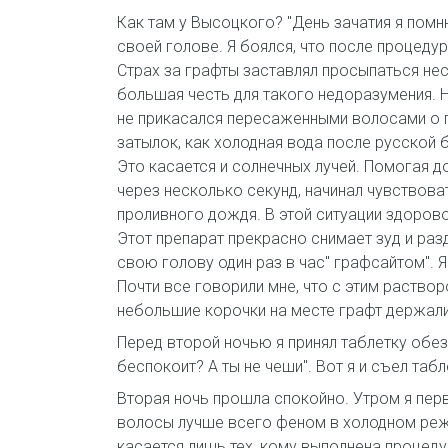
Как там у Высоцкого? "День зачатия я помн
своей голове. Я боялся, что после процедур
Страх за графты заставлял просыпаться не
большая честь для такого недоразумения. Н
не прикасался пересаженными волосами о п
затылок, как холодная вода после русской б
Это касается и солнечных лучей. Помогая д
через несколько секунд, начинал чувствова
проливного дождя. В этой ситуации здоров
Этот препарат прекрасно снимает зуд и разд
свою голову один раз в час" графсайтом". 
Почти все говорили мне, что с этим раство
небольшие корочки на месте графт держали
Перед второй ночью я принял таблетку обе
беспокоит? А ты не чеши". Вот я и съел табл
Вторая ночь прошла спокойно. Утром я перв
волосы лучше всего феном в холодном режим
касается лишь тех, кому выполнена процеду