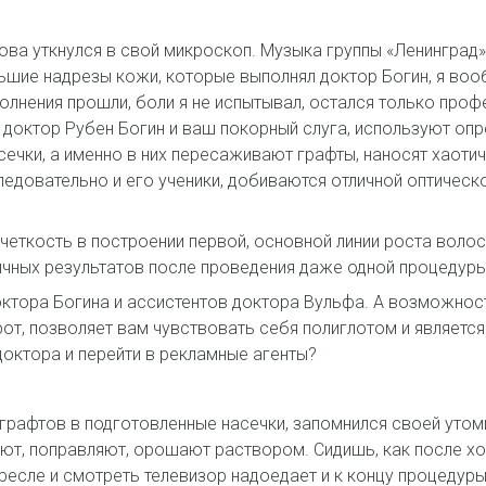
 снова уткнулся в свой микроскоп. Музыка группы «Ленингра
льшие надрезы кожи, которые выполнял доктор Богин, я во
олнения прошли, боли я не испытывал, остался только про
и: доктор Рубен Богин и ваш покорный слуга, используют о
сечки, а именно в них пересаживают графты, наносят хаоти
следовательно и его ученики, добиваются отличной оптичес
, четкость в построении первой, основной линии роста волос
чных результатов после проведения даже одной процедуры
ктора Богина и ассистентов доктора Вульфа. А возможност
рот, позволяет вам чувствовать себя полиглотом и являетс
ктора и перейти в рекламные агенты?
графтов в подготовленные насечки, запомнился своей утом
яют, поправляют, орошают раствором. Сидишь, как после хо
ресле и смотреть телевизор надоедает и к концу процедуры