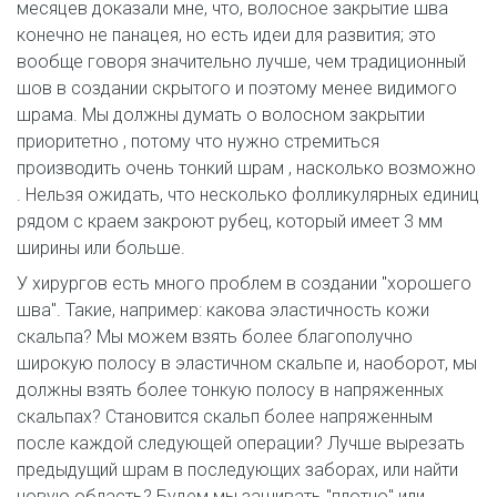
месяцев доказали мне, что, волосное закрытие шва
конечно не панацея, но есть идеи для развития; это
вообще говоря значительно лучше, чем традиционный
шов в создании скрытого и поэтому менее видимого
шрама. Мы должны думать о волосном закрытии
приоритетно , потому что нужно стремиться
производить очень тонкий шрам , насколько возможно
. Нельзя ожидать, что несколько фолликулярных единиц
рядом с краем закроют рубец, который имеет 3 мм
ширины или больше.
У хирургов есть много проблем в создании "хорошего
шва". Такие, например: какова эластичность кожи
скальпа? Мы можем взять более благополучно
широкую полосу в эластичном скальпе и, наоборот, мы
должны взять более тонкую полосу в напряженных
скальпах? Становится скальп более напряженным
после каждой следующей операции? Лучше вырезать
предыдущий шрам в последующих заборах, или найти
новую область? Будем мы зашивать "плотно" или