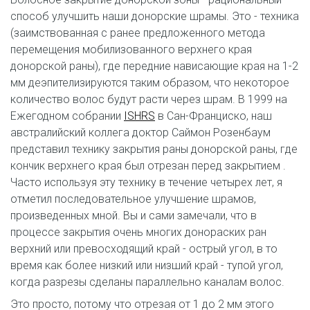
способ улучшить наши донорские шрамы. Это - техника
(заимствованная с ранее предложенного метода
перемещения мобилизованного верхнего края
донорской раны), где передние нависающие края на 1-2
мм деэпителизируются таким образом, что некоторое
количество волос будут расти через шрам. В 1999 на
Ежегодном собрании
ISHRS
в Сан-Франциско, наш
австралийский коллега доктор Саймон Розенбаум
представил технику закрытия раны донорской раны, где
кончик верхнего края был отрезан перед закрытием .
Часто используя эту технику в течение четырех лет, я
отметил последовательное улучшение шрамов,
произведенных мной. Вы и сами замечали, что в
процессе закрытия очень многих донораских ран
верхний или превосходящий край - острый угол, в то
время как более низкий или низший край - тупой угол,
когда разрезы сделаны параллельно каналам волос.
Это просто, потому что отрезая от 1 до 2 мм этого