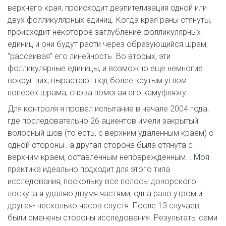
верхнего края, происходит деэпителизация одной или
двух фолликулярных единиц. Когда края раны стянуты,
происходит некоторое заглубление фолликулярных
единиц и они будут расти через образующийся шрам,
"рассеивая" его линейность. Во вторых, эти
фолликулярные единицы, и возможно еще немногие
вокруг них, вырастают под более крутым углом
поперек шрама, снова помогая его камуфляжу.
Для контроля я провел испытание в начале 2004 года,
где последовательно 26 ациентов имели закрытый
волосный шов (то есть, с верхним удаленным краем) с
одной стороны , а другая сторона была стянута с
верхним краем, оставленным неповрежденным. . Моя
практика идеально подходит для этого типа
исследования, поскольку все полосы донорского
лоскута я удаляю двумя частями, одна рано утром и
другая- несколько часов спустя. После 13 случаев,
были сменены стороны исследования. Результаты семи